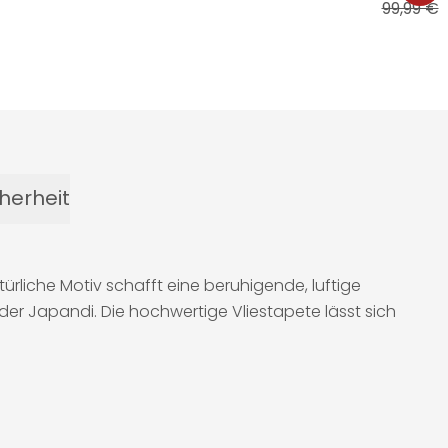
99,99 €
7
herheit
ürliche Motiv schafft eine beruhigende, luftige
er Japandi. Die hochwertige Vliestapete lässt sich