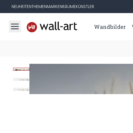
NEUHEITEN
THEMEN
MARKEN
RÄUME
KÜNSTLER
Wandbilder