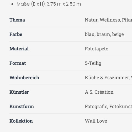
Maße (B x H): 3,75 m x 2,50 m
Thema
Natur, Wellness, Pfl
Farbe
blau, braun, beige
Material
Fototapete
Format
5-Teilig
Wohnbereich
Küche & Esszimmer, 
Künstler
A.S. Création
Kunstform
Fotografie, Fotokuns
Kollektion
Wall Love