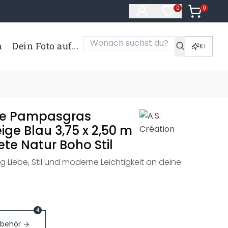
0
Artikel i
0
Artikel im Merk
n
Dein Foto auf...
KI
te Pampasgras
ge Blau 3,75 x 2,50 m
ete Natur Boho Stil
g Liebe, Stil und moderne Leichtigkeit an deine
4
ubehör