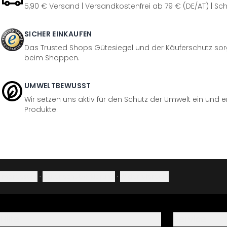
5,90 € Versand | Versandkostenfrei ab 79 € (DE/AT) | Sch
SICHER EINKAUFEN
Das Trusted Shops Gütesiegel und der Käuferschutz sorg
beim Shoppen.
UMWELTBEWUSST
Wir setzen uns aktiv für den Schutz der Umwelt ein und 
Produkte.
Impressum
·
Datenschutzerklärung
·
Widerrufsrecht
Hilfe
Service