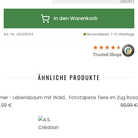
(DE/AT)
In den Warenkorb
Art.-Nr.
:
AS129593
Versandbereit
: 7-10 Werktage
Trusted Shops
ÄHNLICHE PRODUKTE
-25%
Fototapete für das Kinderzimmer - Lebensbaum mit Waldtieren - Bonne Müller
,99 €
99,99 €