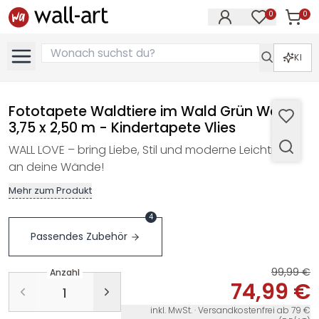
0
0
Artike
Artikel im M
KI
Fototapete Waldtiere im Wald Grün Weiß
3,75 x 2,50 m - Kindertapete Vlies
WALL LOVE – bring Liebe, Stil und moderne Leichtigkeit
an deine Wände!
Mehr zum Produkt
4
Passendes Zubehör
99,99 €
Anzahl
74,99 €
inkl. MwSt. · Versandkostenfrei ab 79 €