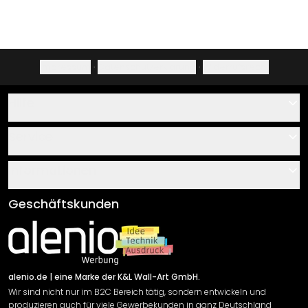
Impressum
·
Datenschutzerklärung
·
Widerrufsrecht
Hilfe
Kontakt
Service
Über uns
Gutscheine
Informationen
Fragen & Antworten
Klebe- und Montageanleitungen
AGB
Geschäftskunden
Material Übersicht
Impressum
Newsletter An-/Abmeldung
Versand & Zahlung
Sendungsverfolgung
Rücksendung
alenio.de
| eine Marke der K&L Wall-Art GmbH.
Wir sind nicht nur im B2C Bereich tätig, sondern entwickeln und
Widerrufsrecht
produzieren auch für viele Gewerbekunden in ganz Deutschland