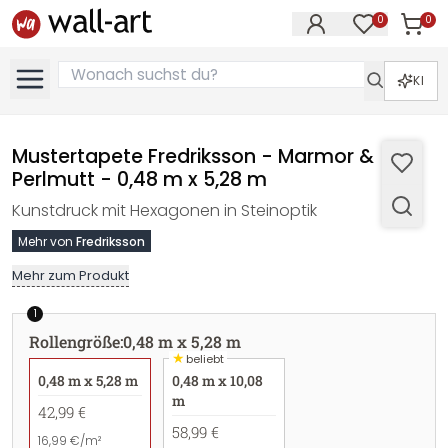
0
0
Artike
Artikel im M
KI
Mustertapete Fredriksson - Marmor &
Perlmutt - 0,48 m x 5,28 m
Kunstdruck mit Hexagonen in Steinoptik
Mehr von
Fredriksson
Mehr zum Produkt
1
Rollengröße
:
0,48 m x 5,28 m
★
beliebt
0,48 m x 5,28 m
0,48 m x 10,08
m
42,99 €
58,99 €
16,99 €/m²