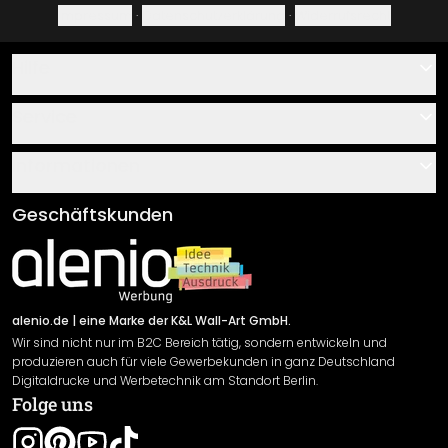
Impressum
·
Datenschutzerklärung
·
Widerrufsrecht
Hilfe
Kontakt
Service
Über uns
Gutscheine
Informationen
Fragen & Antworten
Klebe- und Montageanleitungen
AGB
Geschäftskunden
Material Übersicht
Impressum
Newsletter An-/Abmeldung
Versand & Zahlung
Sendungsverfolgung
Rücksendung
alenio.de
| eine Marke der K&L Wall-Art GmbH.
Wir sind nicht nur im B2C Bereich tätig, sondern entwickeln und
Widerrufsrecht
produzieren auch für viele Gewerbekunden in ganz Deutschland
Datenschutzerklärung
Digitaldrucke und Werbetechnik am Standort Berlin.
Folge uns
Gewährleistung