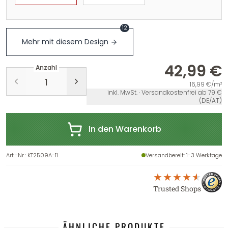
12
Mehr mit diesem Design
42,99 €
Anzahl
16,99 €/m²
inkl. MwSt. · Versandkostenfrei ab 79 €
(DE/AT)
In den Warenkorb
Art.-Nr.
:
KT2509A-11
Versandbereit
: 1-3 Werktage
Trusted Shops
ÄHNLICHE PRODUKTE