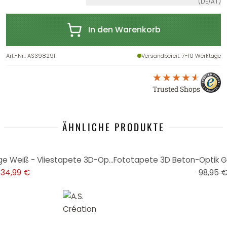
(DE/AT)
In den Warenkorb
Art.-Nr.
:
AS398291
Versandbereit
: 7-10 Werktage
Trusted Shops
ÄHNLICHE PRODUKTE
-29%
Architektur-Fototapete in Beige Weiß - Vliestapete 3D-Optik - Modernes Design
€
34,99 €
98,95 