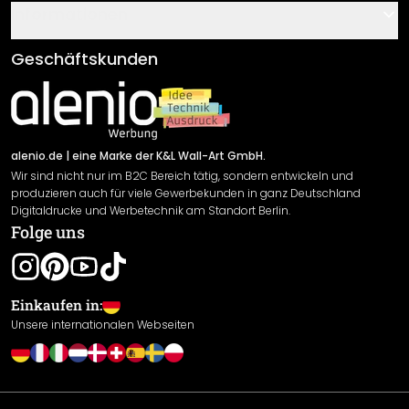
Gutscheine
Informationen
Fragen & Antworten
Klebe- und Montageanleitungen
AGB
Geschäftskunden
Material Übersicht
Impressum
Newsletter An-/Abmeldung
Versand & Zahlung
Sendungsverfolgung
Rücksendung
alenio.de
| eine Marke der K&L Wall-Art GmbH.
Wir sind nicht nur im B2C Bereich tätig, sondern entwickeln und
Widerrufsrecht
produzieren auch für viele Gewerbekunden in ganz Deutschland
Datenschutzerklärung
Digitaldrucke und Werbetechnik am Standort Berlin.
Folge uns
Gewährleistung
Leistungserklärung / CE-Zeichen
Cookie Einstellungen
Einkaufen in:
Unsere internationalen Webseiten