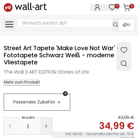
0
0
Artike
Artikel im M
KI
Street Art Tapete 'Make Love Not War' -
Fototapete Schwarz Weiß - moderne
Vliestapete
The Wall 3 ART EDITION Stories of Life
Mehr zum Produkt
4
Passendes Zubehör
43,95 €
Anzahl
34,99 €
inkl. MwSt. · Versandkostenfrei ab 79 €