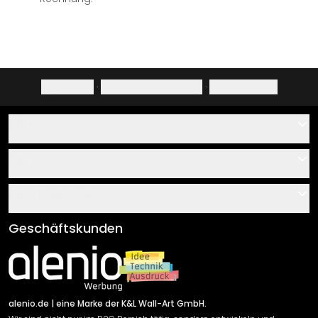
Impressum
·
Datenschutzerklärung
·
Widerrufsrecht
Hilfe
Kontakt
Service
Über uns
Gutscheine
Informationen
Fragen & Antworten
Klebe- und Montageanleitungen
AGB
Geschäftskunden
Material Übersicht
Impressum
Newsletter An-/Abmeldung
Versand & Zahlung
Sendungsverfolgung
Rücksendung
alenio.de
| eine Marke der K&L Wall-Art GmbH.