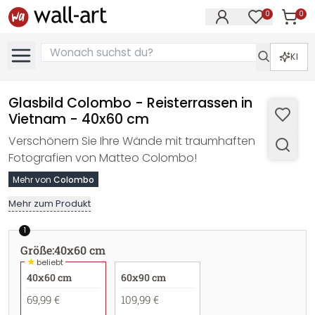
0
0
Artike
Artikel im M
KI
Glasbild Colombo - Reisterrassen in
Vietnam - 40x60 cm
Verschönern Sie Ihre Wände mit traumhaften
Fotografien von Matteo Colombo!
Mehr von
Colombo
Mehr zum Produkt
1
Größe
:
40x60 cm
★
beliebt
40x60 cm
60x90 cm
69,99 €
109,99 €