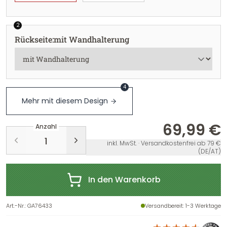
2
Rückseite
:
mit Wandhalterung
4
Mehr mit diesem Design
69,99 €
Anzahl
inkl. MwSt. · Versandkostenfrei ab 79 €
(DE/AT)
In den Warenkorb
Art.-Nr.
:
GA76433
Versandbereit
: 1-3 Werktage