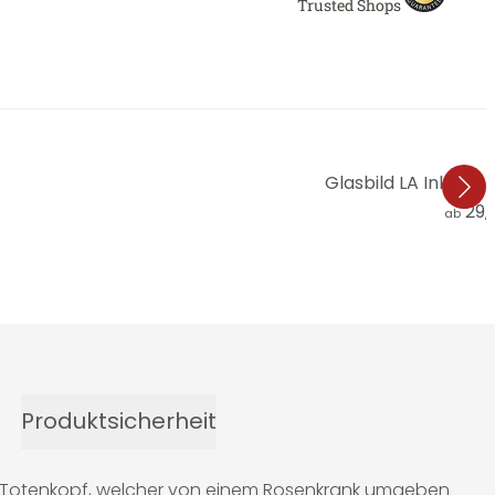
Trusted Shops
Glasbild LA Ink Sch
29,
ab
Produktsicherheit
en Totenkopf, welcher von einem Rosenkrank umgeben