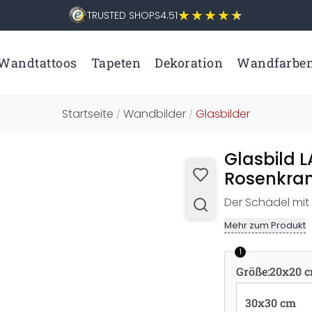
TRUSTED SHOPS
4.51
Wandtattoos
Tapeten
Dekoration
Wandfarbe
Startseite
Wandbilder
Glasbilder
/
/
Glasbild L
Rosenkran
Der Schädel mit
Mehr zum Produkt
1
Größe
:
20x20 
30x30 cm