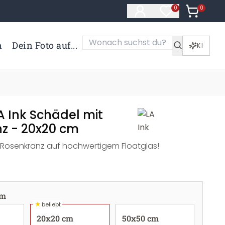
0
Artikel i
0
Artikel im Merk
n
Dein Foto auf...
KI
A Ink Schädel mit
z - 20x20 cm
 Rosenkranz auf hochwertigem Floatglas!
cm
★
beliebt
20x20 cm
50x50 cm