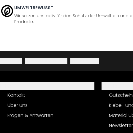
UMWELTBEWUSST
Wir setzen uns aktiv für den Schutz der Umwelt ein und 
Produkte.
Impressum
·
Datenschutzerklärung
·
Widerrufsrecht
Hilfe
Service
Kontakt
Gutschein
Über uns
Klebe- un
Fragen & Antworten
Material Ü
Newslette