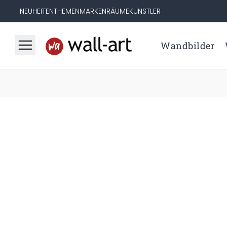
NEUHEITEN
THEMEN
MARKEN
RÄUME
KÜNSTLER
Wandbilder