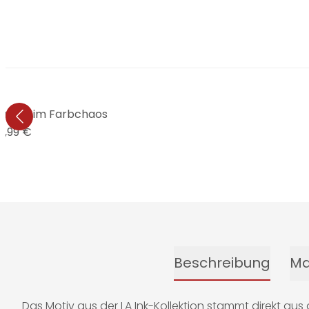
itarren im Farbchaos
9,99 €
Beschreibung
Ma
Das Motiv aus der LA Ink-Kollektion stammt direkt a