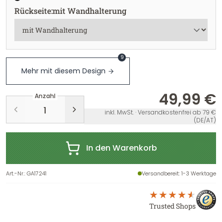
Rückseite
:
mit Wandhalterung
9
Mehr mit diesem Design
49,99 €
Anzahl
inkl. MwSt. · Versandkostenfrei ab 79 €
(DE/AT)
In den Warenkorb
Art.-Nr.
:
GA17241
Versandbereit
: 1-3 Werktage
Trusted Shops