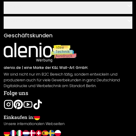
Kontakt
Service
Über uns
Gutscheine
Informationen
Fragen & Antworten
Klebe- und Montageanleitungen
AGB
Geschäftskunden
Material Übersicht
Impressum
Newsletter An-/Abmeldung
Versand & Zahlung
Sendungsverfolgung
Rücksendung
alenio.de
| eine Marke der K&L Wall-Art GmbH.
Wir sind nicht nur im B2C Bereich tätig, sondern entwickeln und
Widerrufsrecht
produzieren auch für viele Gewerbekunden in ganz Deutschland
Datenschutzerklärung
Digitaldrucke und Werbetechnik am Standort Berlin.
Folge uns
Gewährleistung
Leistungserklärung / CE-Zeichen
Cookie Einstellungen
Einkaufen in:
Unsere internationalen Webseiten