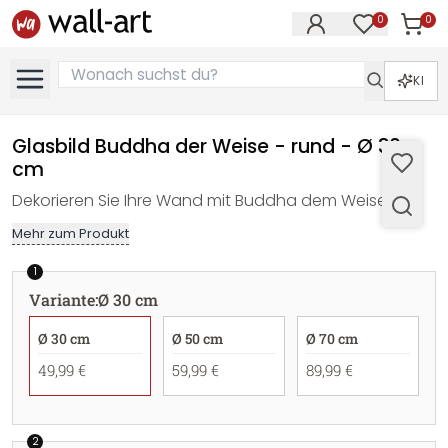
0
0
Artike
Artikel im M
KI
Glasbild Buddha der Weise - rund - Ø 30
cm
Dekorieren Sie Ihre Wand mit Buddha dem Weisen!
Mehr zum Produkt
1
Variante
:
Ø 30 cm
Ø 30 cm
Ø 50 cm
Ø 70 cm
49,99 €
59,99 €
89,99 €
2