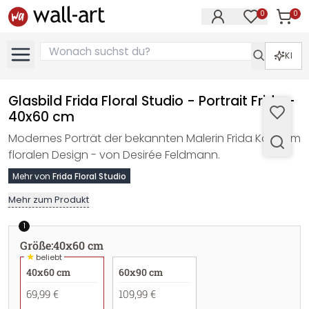
0
0
Artike
Artikel im M
KI
Glasbild Frida Floral Studio - Portrait Frida -
40x60 cm
Modernes Porträt der bekannten Malerin Frida Kahlo im
floralen Design - von Desirée Feldmann.
Mehr von
Frida Floral Studio
Mehr zum Produkt
1
Größe
:
40x60 cm
★
beliebt
40x60 cm
60x90 cm
69,99 €
109,99 €