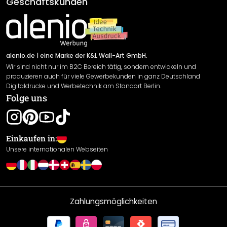
Geschäftskunden
Material Übersicht
Impressum
Newsletter An-/Abmeldung
Versand & Zahlung
Sendungsverfolgung
Rücksendung
alenio.de
| eine Marke der K&L Wall-Art GmbH.
Wir sind nicht nur im B2C Bereich tätig, sondern entwickeln und
Widerrufsrecht
produzieren auch für viele Gewerbekunden in ganz Deutschland
Datenschutzerklärung
Digitaldrucke und Werbetechnik am Standort Berlin.
Folge uns
Gewährleistung
Leistungserklärung / CE-Zeichen
Cookie Einstellungen
Einkaufen in:
Unsere internationalen Webseiten
Zahlungsmöglichkeiten