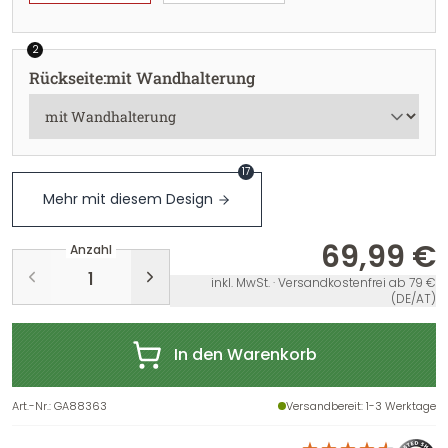
2
Rückseite
:
mit Wandhalterung
17
Mehr mit diesem Design
69,99 €
Anzahl
inkl. MwSt. · Versandkostenfrei ab 79 €
(DE/AT)
In den Warenkorb
Art.-Nr.
:
GA88363
Versandbereit
: 1-3 Werktage