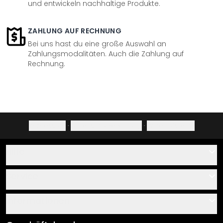
und entwickeln nachhaltige Produkte.
ZAHLUNG AUF RECHNUNG
Bei uns hast du eine große Auswahl an
Zahlungsmodalitäten. Auch die Zahlung auf
Rechnung.
Impressum
·
Datenschutzerklärung
·
Widerrufsrecht
Hilfe
Kontakt
Service
Über uns
Gutscheine
Informationen
Fragen & Antworten
Klebe- und Montageanleitungen
AGB