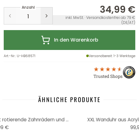
34,99 €
Anzahl
inkl. MwSt. · Versandkostenfrei ab 79 €
(DE/AT)
In den Warenkorb
Art.-Nr.
:
U-HB68571
Versandbereit
: 1-3 Werktage
Trusted Shops
ÄHNLICHE PRODUKTE
XL Steampunk Wanduhr im mit rotierende Zahnrädern und römischen Ziffern | Ø46 cm
XXL Wanduhr aus Acryl
99 €
99,