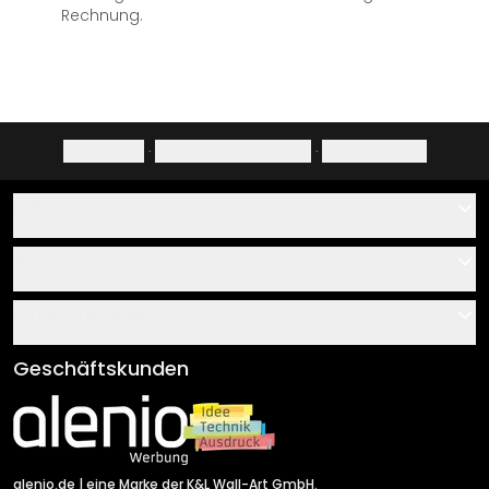
Rechnung.
Impressum
·
Datenschutzerklärung
·
Widerrufsrecht
Hilfe
Kontakt
Service
Über uns
Gutscheine
Informationen
Fragen & Antworten
Klebe- und Montageanleitungen
AGB
Geschäftskunden
Material Übersicht
Impressum
Newsletter An-/Abmeldung
Versand & Zahlung
Sendungsverfolgung
Rücksendung
alenio.de
| eine Marke der K&L Wall-Art GmbH.