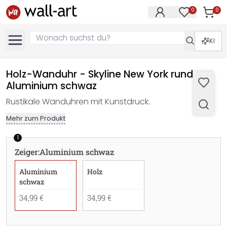
0
0
Artike
Artikel im M
KI
Holz-Wanduhr - Skyline New York rund -
Aluminium schwaz
Rustikale Wanduhren mit Kunstdruck.
Mehr zum Produkt
1
Zeiger
:
Aluminium schwaz
Aluminium
Holz
schwaz
34,99 €
34,99 €