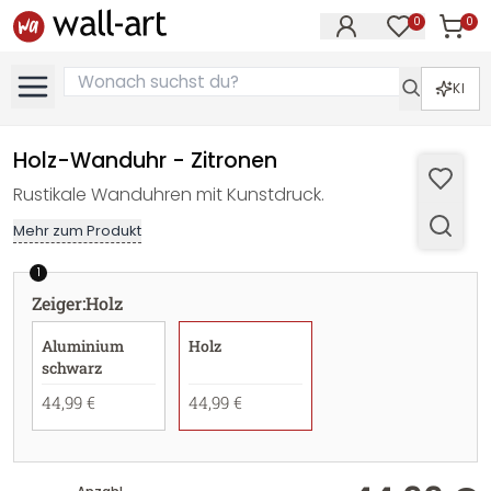
0
0
Artike
Artikel im M
KI
Holz-Wanduhr - Zitronen
Rustikale Wanduhren mit Kunstdruck.
Mehr zum Produkt
1
Zeiger
:
Holz
Aluminium
Holz
schwarz
44,99 €
44,99 €