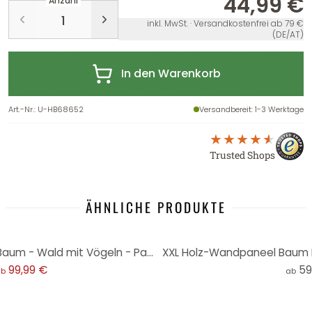
44,99 €
Anzahl
inkl. MwSt. · Versandkostenfrei ab 79 €
(DE/AT)
In den Warenkorb
Art.-Nr.
:
U-HB68652
Versandbereit
: 1-3 Werktage
Trusted Shops
ÄHNLICHE PRODUKTE
XXL Holz-Wandpaneel Birken-Baum - Wald mit Vögeln - Pappel
XXL Holz-Wandpaneel Baum Bi
99,99 €
59
ab
ab