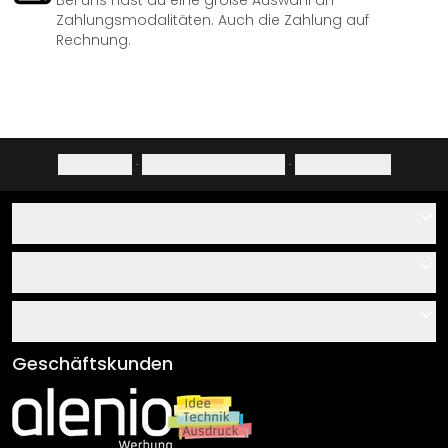
Bei uns hast du eine große Auswahl an
Zahlungsmodalitäten. Auch die Zahlung auf
Rechnung.
Impressum
·
Datenschutzerklärung
·
Widerrufsrecht
Hilfe
Kontakt
Service
Über uns
Gutscheine
Informationen
Fragen & Antworten
Klebe- und Montageanleitungen
AGB
Geschäftskunden
Material Übersicht
Impressum
Newsletter An-/Abmeldung
Versand & Zahlung
Sendungsverfolgung