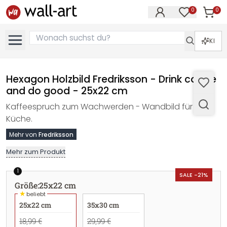
0
0
Artike
Artikel im M
KI
Hexagon Holzbild Fredriksson - Drink coffee
and do good - 25x22 cm
Kaffeespruch zum Wachwerden - Wandbild für die
Küche.
Mehr von
Fredriksson
Mehr zum Produkt
1
SALE -21%
Größe
:
25x22 cm
★
beliebt
25x22 cm
35x30 cm
18,99 €
29,99 €