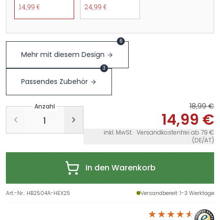
14,99 €
24,99 €
6
Mehr mit diesem Design
3
Passendes Zubehör
18,99 €
Anzahl
14,99 €
inkl. MwSt. · Versandkostenfrei ab 79 €
(DE/AT)
In den Warenkorb
Art.-Nr.
:
HB2504A-HEX25
Versandbereit
: 1-3 Werktage