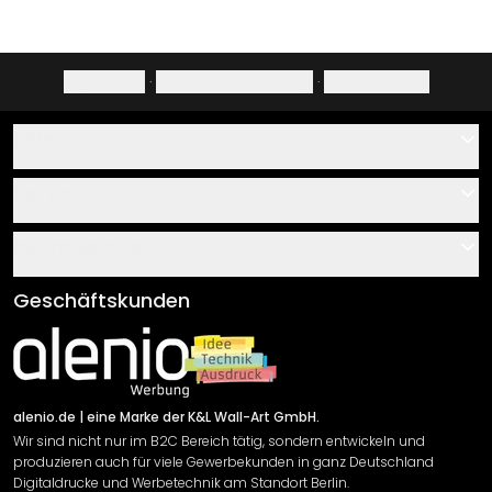
Impressum
·
Datenschutzerklärung
·
Widerrufsrecht
Hilfe
Kontakt
Service
Über uns
Gutscheine
Informationen
Fragen & Antworten
Klebe- und Montageanleitungen
AGB
Geschäftskunden
Material Übersicht
Impressum
Newsletter An-/Abmeldung
Versand & Zahlung
Sendungsverfolgung
Rücksendung
alenio.de
| eine Marke der K&L Wall-Art GmbH.
Wir sind nicht nur im B2C Bereich tätig, sondern entwickeln und
Widerrufsrecht
produzieren auch für viele Gewerbekunden in ganz Deutschland
Datenschutzerklärung
Digitaldrucke und Werbetechnik am Standort Berlin.