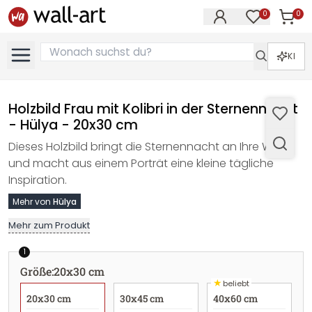
0
0
Artike
Artikel im M
KI
Holzbild Frau mit Kolibri in der Sternennacht
- Hülya - 20x30 cm
Dieses Holzbild bringt die Sternennacht an Ihre Wand
und macht aus einem Porträt eine kleine tägliche
Inspiration.
Mehr von
Hülya
Mehr zum Produkt
1
Größe
:
20x30 cm
★
beliebt
20x30 cm
30x45 cm
40x60 cm