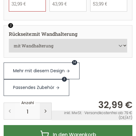
32,99 €
43,99 €
53,99 €
2
Rückseite
:
mit Wandhalterung
14
Mehr mit diesem Design
3
Passendes Zubehör
32,99 €
Anzahl
inkl. MwSt. · Versandkostenfrei ab 79 €
(DE/AT)
In den Warenkorb