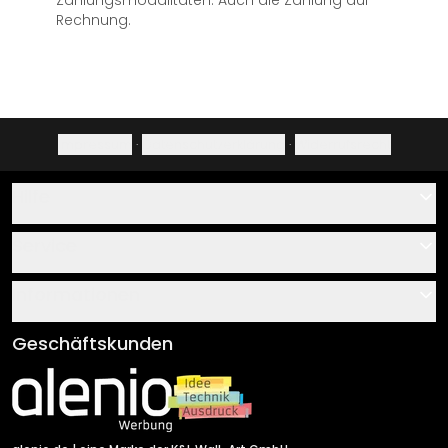
Zahlungsmodalitäten. Auch die Zahlung auf
Rechnung.
Impressum
·
Datenschutzerklärung
·
Widerrufsrecht
Hilfe
Kontakt
Service
Über uns
Gutscheine
Informationen
Fragen & Antworten
Klebe- und Montageanleitungen
AGB
Geschäftskunden
Material Übersicht
Impressum
Newsletter An-/Abmeldung
Versand & Zahlung
Sendungsverfolgung
Rücksendung