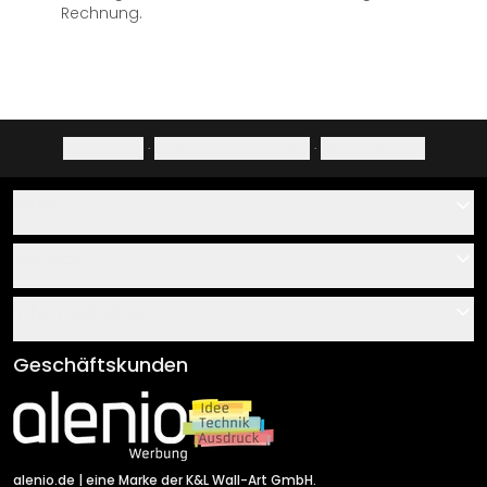
Rechnung.
Impressum
·
Datenschutzerklärung
·
Widerrufsrecht
Hilfe
Kontakt
Service
Über uns
Gutscheine
Informationen
Fragen & Antworten
Klebe- und Montageanleitungen
AGB
Geschäftskunden
Material Übersicht
Impressum
Newsletter An-/Abmeldung
Versand & Zahlung
Sendungsverfolgung
Rücksendung
alenio.de
| eine Marke der K&L Wall-Art GmbH.