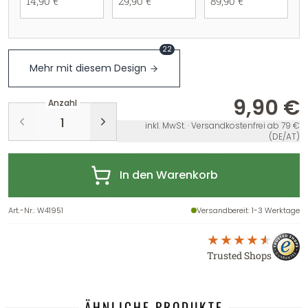
14,90 €
29,90 €
89,90 €
22
Mehr mit diesem Design
9,90 €
Anzahl
inkl. MwSt. · Versandkostenfrei ab 79 €
(DE/AT)
In den Warenkorb
Art.-Nr.
:
W41951
Versandbereit
: 1-3 Werktage
Trusted Shops
ÄHNLICHE PRODUKTE