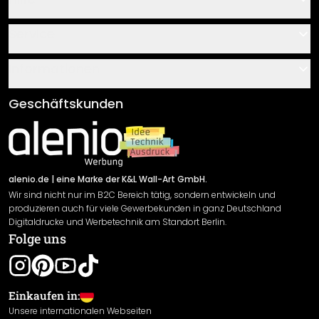
Kontakt
Service
Über uns
Gutscheine
Informationen
Fragen & Antworten
Klebe- und Montageanleitungen
AGB
Geschäftskunden
Material Übersicht
Impressum
Newsletter An-/Abmeldung
Versand & Zahlung
Sendungsverfolgung
Rücksendung
alenio.de
| eine Marke der K&L Wall-Art GmbH.
Wir sind nicht nur im B2C Bereich tätig, sondern entwickeln und
Widerrufsrecht
produzieren auch für viele Gewerbekunden in ganz Deutschland
Datenschutzerklärung
Digitaldrucke und Werbetechnik am Standort Berlin.
Folge uns
Gewährleistung
Leistungserklärung / CE-Zeichen
Cookie Einstellungen
Einkaufen in:
Unsere internationalen Webseiten