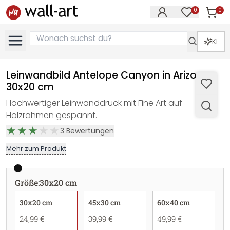
0
0
Artike
Artikel im M
KI
Leinwandbild Antelope Canyon in Arizona -
30x20 cm
Hochwertiger Leinwanddruck mit Fine Art auf
Holzrahmen gespannt.
3
Bewertungen
Mehr zum Produkt
1
Größe
:
30x20 cm
30x20 cm
45x30 cm
60x40 cm
24,99 €
39,99 €
49,99 €