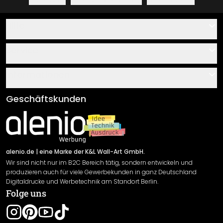
Hilfe
Kontakt
Service
Über uns
Gutscheine
Informationen
Fragen & Antworten
Klebe- und Montageanleitungen
AGB
Geschäftskunden
Material Übersicht
Impressum
Newsletter An-/Abmeldung
Versand & Zahlung
Sendungsverfolgung
Rücksendung
alenio.de
| eine Marke der K&L Wall-Art GmbH.
Wir sind nicht nur im B2C Bereich tätig, sondern entwickeln und
Widerrufsrecht
produzieren auch für viele Gewerbekunden in ganz Deutschland
Datenschutzerklärung
Digitaldrucke und Werbetechnik am Standort Berlin.
Folge uns
Gewährleistung
Leistungserklärung / CE-Zeichen