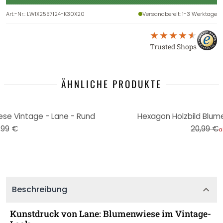
Art.-Nr.
:
LW1X2557124-K30X20
Versandbereit
: 1-3 Werktage
Trusted Shops
ÄHNLICHE PRODUKTE
-29%
ese Vintage - Lane - Rund
Hexagon Holzbild Blum
,99 €
20,99 €
a
Beschreibung
Kunstdruck von Lane: Blumenwiese im Vintage-