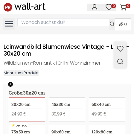
0
0
Artike
Artikel im M
KI
Leinwandbild Blumenwiese Vintage - Lane -
30x20 cm
Wildblumen-Romantik für Ihr Wohnzimmer
Mehr zum Produkt
1
Größe
:
30x20 cm
30x20 cm
45x30 cm
60x40 cm
24,99 €
39,99 €
49,99 €
★
beliebt
75x50 cm
90x60 cm
120x80 cm