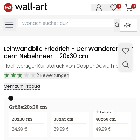
0
0
Artike
Artikel im M
KI
Leinwandbild Friedrich - Der Wanderer über
dem Nebelmeer - 20x30 cm
Hochwertiger Kunstdruck von Caspar David Friedrich.
2
Bewertungen
Mehr zum Produkt
1
Größe
:
20x30 cm
★
beliebt
20x30 cm
30x45 cm
40x60 cm
24,99 €
39,99 €
49,99 €