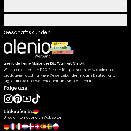
Kontakt
Service
Über uns
Gutscheine
Informationen
Fragen & Antworten
Klebe- und Montageanleitungen
AGB
Geschäftskunden
Material Übersicht
Impressum
Newsletter An-/Abmeldung
Versand & Zahlung
Sendungsverfolgung
Rücksendung
alenio.de
| eine Marke der K&L Wall-Art GmbH.
Wir sind nicht nur im B2C Bereich tätig, sondern entwickeln und
Widerrufsrecht
produzieren auch für viele Gewerbekunden in ganz Deutschland
Datenschutzerklärung
Digitaldrucke und Werbetechnik am Standort Berlin.
Folge uns
Gewährleistung
Leistungserklärung / CE-Zeichen
Cookie Einstellungen
Einkaufen in:
Unsere internationalen Webseiten