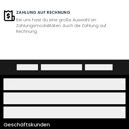
ZAHLUNG AUF RECHNUNG
Bei uns hast du eine große Auswahl an
Zahlungsmodalitäten. Auch die Zahlung auf
Rechnung.
Impressum
·
Datenschutzerklärung
·
Widerrufsrecht
Hilfe
Kontakt
Service
Über uns
Gutscheine
Informationen
Fragen & Antworten
Klebe- und Montageanleitungen
AGB
Geschäftskunden
Material Übersicht