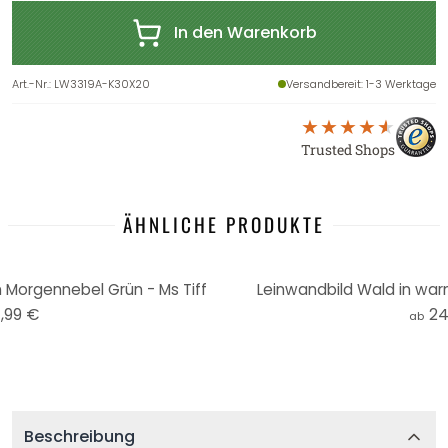
In den Warenkorb
Art.-Nr.
:
LW3319A-K30X20
Versandbereit
: 1-3 Werktage
Trusted Shops
ÄHNLICHE PRODUKTE
Morgennebel Grün - Ms Tiff
Leinwandbild Wald in war
,99 €
24
ab
Beschreibung