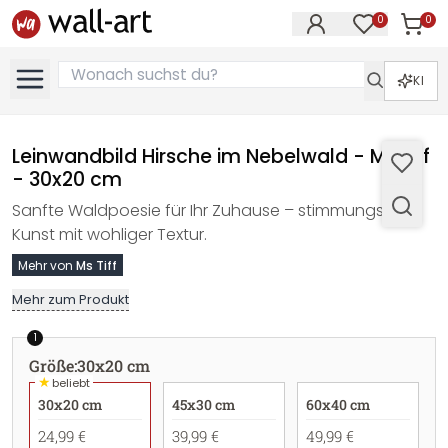
0
0
Artike
Artikel im M
KI
Leinwandbild Hirsche im Nebelwald - Ms Tiff
- 30x20 cm
Sanfte Waldpoesie für Ihr Zuhause – stimmungsvolle
Kunst mit wohliger Textur.
Mehr von
Ms Tiff
Mehr zum Produkt
1
Größe
:
30x20 cm
★
beliebt
30x20 cm
45x30 cm
60x40 cm
24,99 €
39,99 €
49,99 €