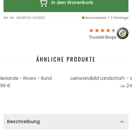
In den Warenkorb
Art.-Nr.
:
LW2872A-K20X30
Versandbereit
: 1-3 Werktage
Trusted Shops
ÄHNLICHE PRODUKTE
ederlande - Rivers - Rund
Leinwandbild Landschaft - Va
,99 €
24
ab
Beschreibung