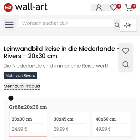
0
0
Artike
Artikel im M
KI
Leinwandbild Reise in die Niederlande -
Rivers - 20x30 cm
Die Niederlande sind immer eine Reise wert!
Mehr von
Rivers
Mehr zum Produkt
1
Größe
:
20x30 cm
20x30 cm
30x45 cm
40x60 cm
24,99 €
39,99 €
49,99 €