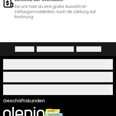
Bei uns hast du eine große Auswahl an
Zahlungsmodalitäten. Auch die Zahlung auf
Rechnung.
Impressum
·
Datenschutzerklärung
·
Widerrufsrecht
Hilfe
Kontakt
Service
Über uns
Gutscheine
Informationen
Fragen & Antworten
Klebe- und Montageanleitungen
AGB
Geschäftskunden
Material Übersicht
Impressum
Newsletter An-/Abmeldung