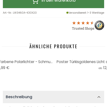
In den Warenkorb
Art.-Nr.
:
LW3460A-K30X20
Versandbereit
: 1-3 Werktage
Trusted Shops
ÄHNLICHE PRODUKTE
Leinwandbild Abstrakt - Türkisfarbene Polarlichter - Schmucker
Poster Türkisgoldenes Licht
,99 €
12
ab
Beschreibung