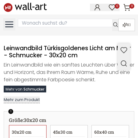
0
0
Artike
Artikel im M
KI
Leinwandbild Türkisgoldenes Licht am Meer
- Schmucker - 30x20 cm
Ein Leinwandbild wie ein sanftes Leuchten über Wasser
und Horizont, das Ihrem Raum Wärme, Ruhe und eine
fein abgestimmte Farbpoesie schenkt.
Mehr von
Schmucker
Mehr zum Produkt
1
Größe
:
30x20 cm
30x20 cm
45x30 cm
60x40 cm