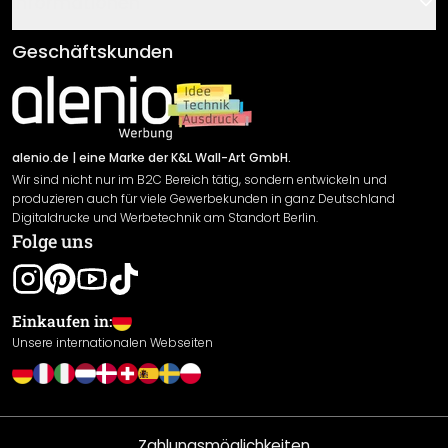
Informationen
Fragen & Antworten
Klebe- und Montageanleitungen
AGB
Geschäftskunden
Material Übersicht
Impressum
Newsletter An-/Abmeldung
Versand & Zahlung
Sendungsverfolgung
Rücksendung
alenio.de
| eine Marke der K&L Wall-Art GmbH.
Wir sind nicht nur im B2C Bereich tätig, sondern entwickeln und
Widerrufsrecht
produzieren auch für viele Gewerbekunden in ganz Deutschland
Datenschutzerklärung
Digitaldrucke und Werbetechnik am Standort Berlin.
Folge uns
Gewährleistung
Leistungserklärung / CE-Zeichen
Cookie Einstellungen
Einkaufen in:
Unsere internationalen Webseiten
Zahlungsmöglichkeiten