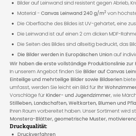
Bilder auf Leinwand sind resistent gegen Abrieb, K
2
Material -
Canvas Leinwand 240 g/m
von höchster
Die Oberfläche des Bildes ist UV-gehärtet, eine zusä
Die Leinwand ist auf einen 2 cm dicken MDF-Rahme
Die Seiten des Bildes sind allseitig bedruckt, das 
Die Bilder werden in Europäischen Union
auf indiv
Wir haben die erste vollständige Produktionslinie z
In unserem Angebot finden Sie
Bilder auf
Canvas
Lei
Einteilige und mehrteilige Bilder sowie Bildserien
biete
umfasst, werden Sie leicht ein Bild für
Ihr Wohnzimmer, 
Vorschläge für
Kinder- und Jugendzimmer
, wie Märc
Stillleben, Landschaften, Weltkarten, Blumen und Pf
Ihren Raum vorbereitet haben. Unser Sortiment wird 
Monstera-Blätter, geometrische Muster, motivierend
Druckqualität:
Druckverfahren