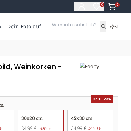
0
Artikel i
0
Artikel im Merk
n
Dein Foto auf...
KI
ild, Weinkorken -
SALE -20%
cm
30x20 cm
45x30 cm
24,99 €
34,99 €
€
19,99 €
24,99 €