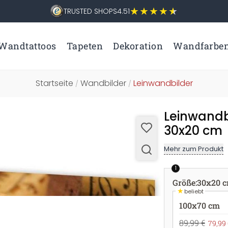
TRUSTED SHOPS
4.51
Wandtattoos
Tapeten
Dekoration
Wandfarbe
Startseite
Wandbilder
Leinwandbilder
/
/
Leinwandb
30x20 cm
Mehr zum Produkt
1
Größe
:
30x20 
★
beliebt
100x70 cm
89,99 €
79,99 