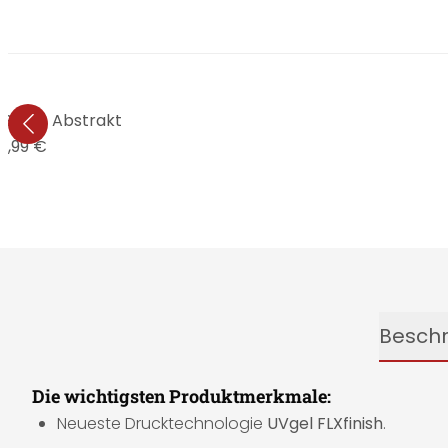
 Bunte Abstrakt
9,99 €
Besch
Die wichtigsten Produktmerkmale:
Neueste Drucktechnologie
UVgel FLXfinish
.