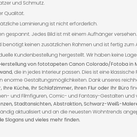
ratzer und Schmutz.
 Qualität.
tzliche Laminierung ist nicht erforderlich.
n gespannt. Jedes Bild ist mit einem Aufhänger versehen.
Bild benötigt keinen zusätzlichen Rahmen und ist fertig zu
iduelle Kundenbestellung hergestellt. Wir haben keine Lag
ur Herstellung von fototapeten Canon Colorado/Fotoba in 
nwand
, die in jedes Interieur passen. Dies ist eine klassisc
n enorme Gestaltungsmöglichkeiten. Dank unseres reichh
Ihre Küche, Ihr Schlafzimmer, Ihren Flur oder Ihr Büro
fin
hen- und Filmfiguren, Comic- und Fantasy-Gestalten und v
lanzen, Stadtansichten, Abstraktion, Schwarz-Weiß-Maler
ständig aktualisiert und an die neuesten Wohntrends ange
e Slogans und vieles mehr finden.