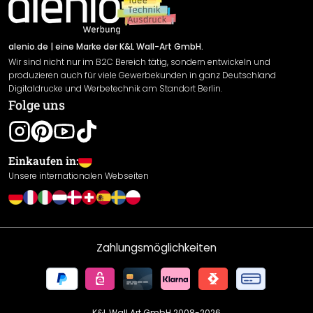
Newsletter An-/Abmeldung
Versand & Zahlung
Sendungsverfolgung
Rücksendung
alenio.de
| eine Marke der K&L Wall-Art GmbH.
Wir sind nicht nur im B2C Bereich tätig, sondern entwickeln und
Widerrufsrecht
produzieren auch für viele Gewerbekunden in ganz Deutschland
Datenschutzerklärung
Digitaldrucke und Werbetechnik am Standort Berlin.
Folge uns
Gewährleistung
Leistungserklärung / CE-Zeichen
Cookie Einstellungen
Einkaufen in:
Unsere internationalen Webseiten
Zahlungsmöglichkeiten
K&L Wall Art GmbH 2008-
2026