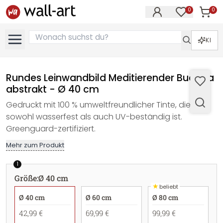
0
0
Artike
Artikel im M
KI
Rundes Leinwandbild Meditierender Buddha
abstrakt - Ø 40 cm
Gedruckt mit 100 % umweltfreundlicher Tinte, die
sowohl wasserfest als auch UV-beständig ist.
Greenguard-zertifiziert.
Mehr zum Produkt
1
Größe
:
Ø 40 cm
★
beliebt
Ø 40 cm
Ø 60 cm
Ø 80 cm
42,99 €
69,99 €
99,99 €