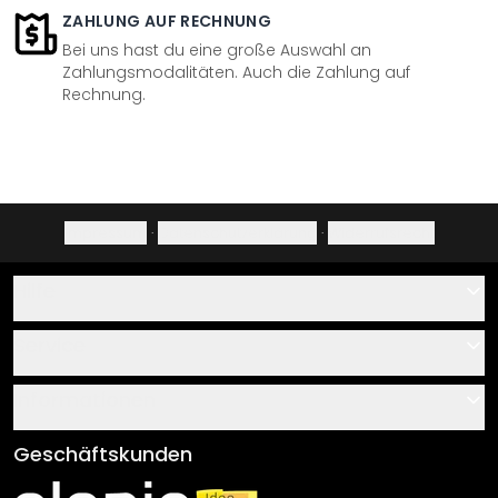
ZAHLUNG AUF RECHNUNG
Bei uns hast du eine große Auswahl an
Zahlungsmodalitäten. Auch die Zahlung auf
Rechnung.
Impressum
·
Datenschutzerklärung
·
Widerrufsrecht
Hilfe
Kontakt
Service
Über uns
Gutscheine
Informationen
Fragen & Antworten
Klebe- und Montageanleitungen
AGB
Geschäftskunden
Material Übersicht
Impressum