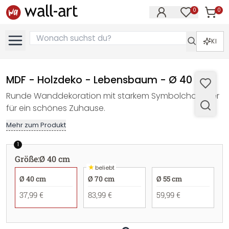
0
0
Artike
Artikel im M
KI
MDF - Holzdeko - Lebensbaum - Ø 40 cm
Runde Wanddekoration mit starkem Symbolcharakter
für ein schönes Zuhause.
Mehr zum Produkt
1
Größe
:
Ø 40 cm
★
beliebt
Ø 40 cm
Ø 70 cm
Ø 55 cm
37,99 €
83,99 €
59,99 €