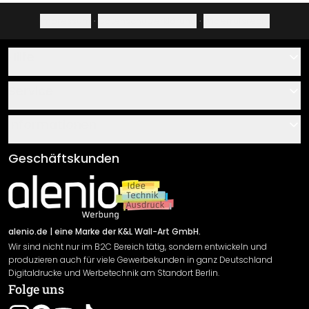
Impressum
·
Datenschutzerklärung
·
Widerrufsrecht
Hilfe
Kontakt
Service
Über uns
Gutscheine
Informationen
Fragen & Antworten
Klebe- und Montageanleitungen
AGB
Geschäftskunden
Material Übersicht
Impressum
Newsletter An-/Abmeldung
Versand & Zahlung
Sendungsverfolgung
Rücksendung
alenio.de
| eine Marke der K&L Wall-Art GmbH.
Wir sind nicht nur im B2C Bereich tätig, sondern entwickeln und
Widerrufsrecht
produzieren auch für viele Gewerbekunden in ganz Deutschland
Datenschutzerklärung
Digitaldrucke und Werbetechnik am Standort Berlin.
Folge uns
Gewährleistung