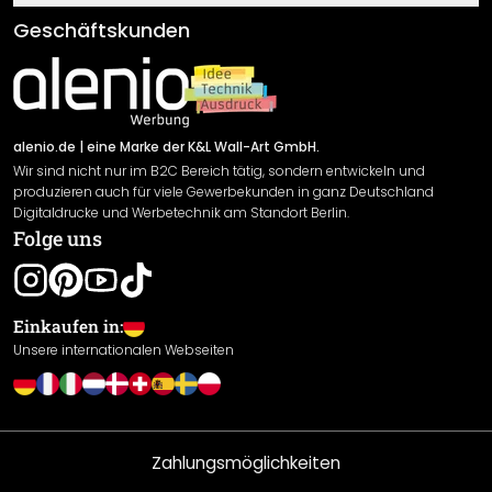
Klebe- und Montageanleitungen
AGB
Geschäftskunden
Material Übersicht
Impressum
Newsletter An-/Abmeldung
Versand & Zahlung
Sendungsverfolgung
Rücksendung
alenio.de
| eine Marke der K&L Wall-Art GmbH.
Wir sind nicht nur im B2C Bereich tätig, sondern entwickeln und
Widerrufsrecht
produzieren auch für viele Gewerbekunden in ganz Deutschland
Datenschutzerklärung
Digitaldrucke und Werbetechnik am Standort Berlin.
Folge uns
Gewährleistung
Leistungserklärung / CE-Zeichen
Cookie Einstellungen
Einkaufen in:
Unsere internationalen Webseiten
Zahlungsmöglichkeiten