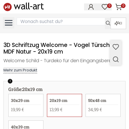
0
0
Artike
Artikel im M
KI
3D Schriftzug Welcome - Vogel Türschild -
MDF Natur - 20x19 cm
Welcome Schild - Türdeko für den Eingangsbereich.
Mehr zum Produkt
1
Größe
:
20x19 cm
30x29 cm
20x19 cm
50x48 cm
19,99 €
13,99 €
34,99 €
40x39 cm