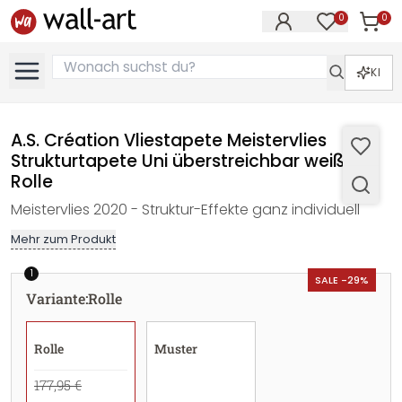
0
0
Artike
Artikel im M
KI
A.S. Création Vliestapete Meistervlies
Strukturtapete Uni überstreichbar weiß -
Rolle
Meistervlies 2020 - Struktur-Effekte ganz individuell
Mehr zum Produkt
1
SALE -29%
Variante
:
Rolle
Rolle
Muster
177,95 €