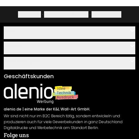
Impressum
·
Datenschutzerklärung
·
Widerrufsrecht
Hilfe
Kontakt
Service
Über uns
Gutscheine
Informationen
Fragen & Antworten
Klebe- und Montageanleitungen
AGB
Geschäftskunden
Material Übersicht
Impressum
Newsletter An-/Abmeldung
Versand & Zahlung
Sendungsverfolgung
Rücksendung
alenio.de
| eine Marke der K&L Wall-Art GmbH.
Wir sind nicht nur im B2C Bereich tätig, sondern entwickeln und
Widerrufsrecht
produzieren auch für viele Gewerbekunden in ganz Deutschland
Datenschutzerklärung
Digitaldrucke und Werbetechnik am Standort Berlin.
Folge uns
Gewährleistung