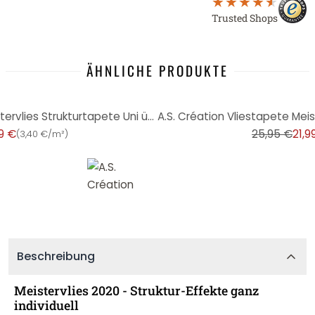
Trusted Shops
ÄHNLICHE PRODUKTE
-15%
A.S. Création Vliestapete Meistervlies Strukturtapete Uni überstreichbar weiß
9 €
25,95 €
21,9
(
3,40 €/m²
)
Beschreibung
Meistervlies 2020 - Struktur-Effekte ganz
individuell