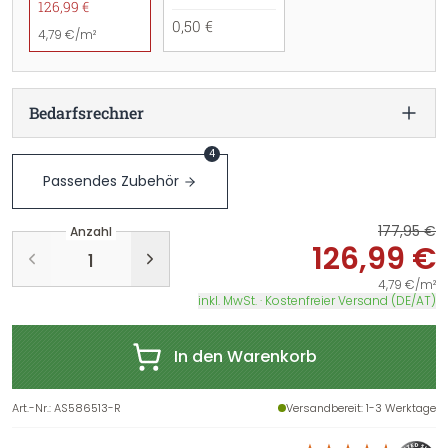
126,99 €
0,50 €
4,79 €/m²
Bedarfsrechner
4
Passendes Zubehör
177,95 €
Anzahl
126,99 €
4,79 €/m²
inkl. MwSt. · Kostenfreier Versand (DE/AT)
In den Warenkorb
Art.-Nr.
:
AS586513-R
Versandbereit
: 1-3 Werktage