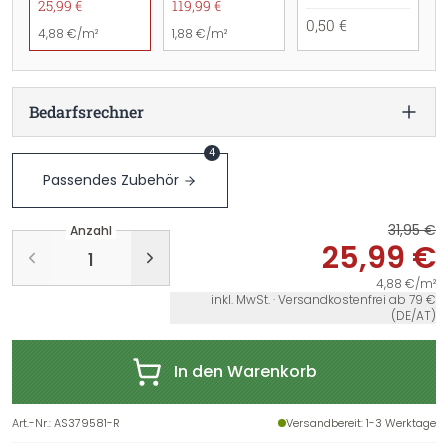
25,99 €
119,99 €
0,50 €
4,88 €/m²
1,88 €/m²
Bedarfsrechner
4
Passendes Zubehör
31,95 €
Anzahl
25,99 €
4,88 €/m²
inkl. MwSt. · Versandkostenfrei ab 79 €
(DE/AT)
In den Warenkorb
Art.-Nr.
:
AS379581-R
Versandbereit
: 1-3 Werktage