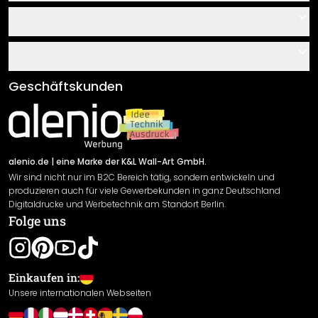
Kontakt
Service
Über uns
Gutscheine
Informationen
Fragen & Antworten
Klebe- und Montageanleitungen
AGB
Geschäftskunden
Material Übersicht
Impressum
Newsletter An-/Abmeldung
Versand & Zahlung
Sendungsverfolgung
Rücksendung
alenio.de
| eine Marke der K&L Wall-Art GmbH.
Wir sind nicht nur im B2C Bereich tätig, sondern entwickeln und
Widerrufsrecht
produzieren auch für viele Gewerbekunden in ganz Deutschland
Datenschutzerklärung
Digitaldrucke und Werbetechnik am Standort Berlin.
Folge uns
Gewährleistung
Leistungserklärung / CE-Zeichen
Cookie Einstellungen
Einkaufen in:
Unsere internationalen Webseiten