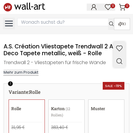
0
0
Artike
Artikel im M
KI
A.S. Création Vliestapete Trendwall 2 Art
Deco Tapete metallic, weiß - Rolle
Trendwall 2 - Vliestapeten für frische Wände
Mehr zum Produkt
1
SALE -19%
Variante
:
Rolle
Rolle
Karton
Muster
(12
Rollen)
31,95 €
383,40 €