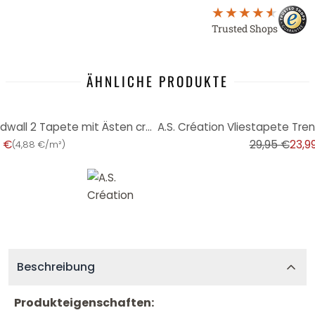
Trusted Shops
ÄHNLICHE PRODUKTE
-20%
A.S. Création Vliestapete Trendwall 2 Tapete mit Ästen creme, weiß
9 €
29,95 €
23,9
(
4,88 €/m²
)
Beschreibung
Produkteigenschaften: