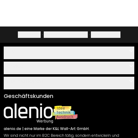
Impressum
·
Datenschutzerklärung
·
Widerrufsrecht
Hilfe
Kontakt
Service
Über uns
Gutscheine
Informationen
Fragen & Antworten
Klebe- und Montageanleitungen
AGB
Geschäftskunden
Material Übersicht
Impressum
Newsletter An-/Abmeldung
Versand & Zahlung
Sendungsverfolgung
Rücksendung
alenio.de
| eine Marke der K&L Wall-Art GmbH.
Wir sind nicht nur im B2C Bereich tätig, sondern entwickeln und
Widerrufsrecht