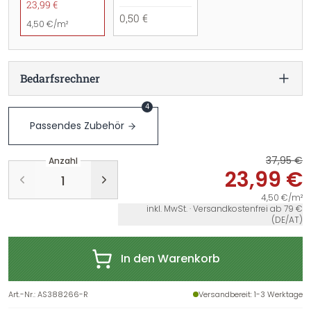
23,99 €
0,50 €
4,50 €/m²
Bedarfsrechner
4
Passendes Zubehör
37,95 €
Anzahl
23,99 €
4,50 €/m²
inkl. MwSt. · Versandkostenfrei ab 79 €
(DE/AT)
In den Warenkorb
Art.-Nr.
:
AS388266-R
Versandbereit
: 1-3 Werktage