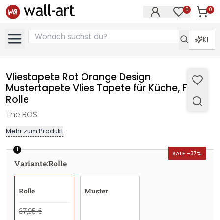
0
0
Artike
Artikel im M
KI
Vliestapete Rot Orange Design
Mustertapete Vlies Tapete für Küche, Flur -
Rolle
The BOS
Mehr zum Produkt
1
SALE -37%
Variante
:
Rolle
Rolle
Muster
37,95 €