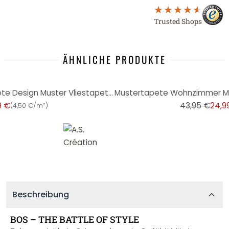
Trusted Shops
ÄHNLICHE PRODUKTE
-43%
Vlies Tapete Rosa Mustertapete Design Muster Vliestapete Schlafzimmer, Küche
9 €
43,95 €
24,9
(
4,50 €/m²
)
Beschreibung
BOS – THE BATTLE OF STYLE