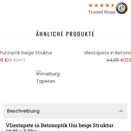
Trusted Shops
ÄHNLICHE PRODUKTE
-29%
 Putzoptik beige Struktur
Vliestapete in Betonop
99 €
44,95 €
31,
(
6 €/m²
)
Beschreibung
Vliestapete in Betonoptik Uni beige Struktur