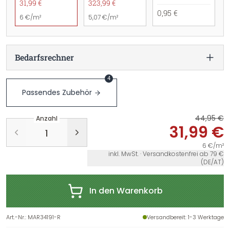
31,99 €
323,99 €
0,95 €
6 €/m²
5,07 €/m²
Bedarfsrechner
4
Passendes Zubehör
44,95 €
Anzahl
31,99 €
6 €/m²
inkl. MwSt. · Versandkostenfrei ab 79 €
(DE/AT)
In den Warenkorb
Art.-Nr.
:
MAR34191-R
Versandbereit
: 1-3 Werktage