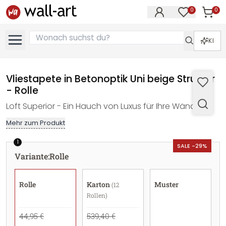
0
0
Artike
Artikel im M
KI
Vliestapete in Betonoptik Uni beige Struktur
- Rolle
Loft Superior - Ein Hauch von Luxus für Ihre Wände!
Mehr zum Produkt
1
SALE -29%
Variante
:
Rolle
Rolle
Karton
Muster
(12
Rollen)
44,95 €
539,40 €