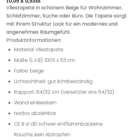
10,05 x 0,53m
Vliestapete in schönem Beige für Wohnzimmer,
Schlafzimmer, Küche oder Büro. Die Tapete sorgt
mit Ihrem Struktur Look für ein modernes und
angenehmes Raumgefühl.
Produktinformationen:
Material: Vliestapete
Maße (L x B): 1005 x 53 cm
Farbe: beige
Lichtechtheit: gut lichtbeständig
Rapport: 64/32 cm (versetzter Ans 64/32)
Wand einkleistern
restlos abziehbar
CE B s1 d0 schwer entflammbar,keine
Rauche.,kein Abtropfen