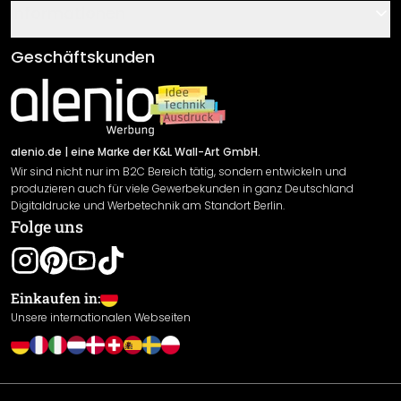
Gutscheine
Informationen
Fragen & Antworten
Klebe- und Montageanleitungen
AGB
Geschäftskunden
Material Übersicht
Impressum
Newsletter An-/Abmeldung
Versand & Zahlung
Sendungsverfolgung
Rücksendung
alenio.de
| eine Marke der K&L Wall-Art GmbH.
Wir sind nicht nur im B2C Bereich tätig, sondern entwickeln und
Widerrufsrecht
produzieren auch für viele Gewerbekunden in ganz Deutschland
Datenschutzerklärung
Digitaldrucke und Werbetechnik am Standort Berlin.
Folge uns
Gewährleistung
Leistungserklärung / CE-Zeichen
Cookie Einstellungen
Einkaufen in:
Unsere internationalen Webseiten