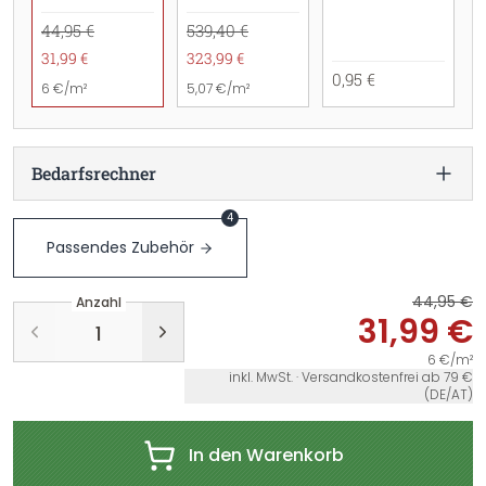
44,95 €
539,40 €
31,99 €
323,99 €
0,95 €
6 €/m²
5,07 €/m²
Bedarfsrechner
4
Passendes Zubehör
44,95 €
Anzahl
31,99 €
6 €/m²
inkl. MwSt. · Versandkostenfrei ab 79 €
(DE/AT)
In den Warenkorb