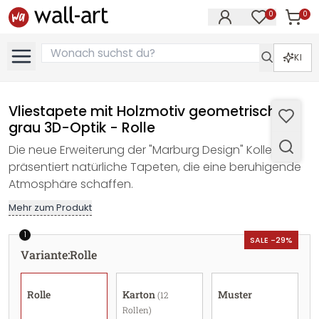
0
0
Artike
Artikel im M
KI
Vliestapete mit Holzmotiv geometrisch
grau 3D-Optik - Rolle
Die neue Erweiterung der "Marburg Design" Kollektion
präsentiert natürliche Tapeten, die eine beruhigende
Atmosphäre schaffen.
Mehr zum Produkt
1
SALE -29%
Variante
:
Rolle
Rolle
Karton
Muster
(12
Rollen)