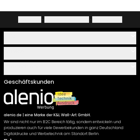
Impressum
·
Datenschutzerklärung
·
Widerrufsrecht
Hilfe
Kontakt
Service
Über uns
Gutscheine
Informationen
Fragen & Antworten
Klebe- und Montageanleitungen
AGB
Geschäftskunden
Material Übersicht
Impressum
Newsletter An-/Abmeldung
Versand & Zahlung
Sendungsverfolgung
Rücksendung
alenio.de
| eine Marke der K&L Wall-Art GmbH.
Wir sind nicht nur im B2C Bereich tätig, sondern entwickeln und
Widerrufsrecht
produzieren auch für viele Gewerbekunden in ganz Deutschland
Datenschutzerklärung
Digitaldrucke und Werbetechnik am Standort Berlin.