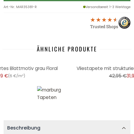
Art.-Nr.
:
MAR35381-R
Versandbereit
: 1-3 Werktage
Trusted Shops
ÄHNLICHE PRODUKTE
-26%
rtes Blattmotiv grau Floral
Vliestapete mit strukturie
99 €
42,95 €
31,
(
6 €/m²
)
Beschreibung