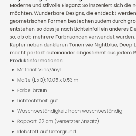
Moderne und stilvolle Eleganz: So inszeniert sich di
möchten. Wunderbare Designs, die entdeckt werden wol
geometrischen Formen bestechen zudem durch großart
entstehen, so dass je nach Lichteinfall ein anderes 
so, als ob mehrere Farbnuancen verwendet wurden. Bei
Kupfer neben dunkleren Tönen wie Nightblue, Deep Lak
macht perfekt aufeinander abgestimmt aus jedem Ra
Produktinformationen:
Material: Vlies;Vinyl
Maße (L x B): 10,05 x 0,53 m
Farbe: braun
Lichtechtheit: gut
Waschbeständigkeit: hoch waschbeständig
Rapport: 32 cm (versetzter Ansatz)
Klebstoff auf Untergrund