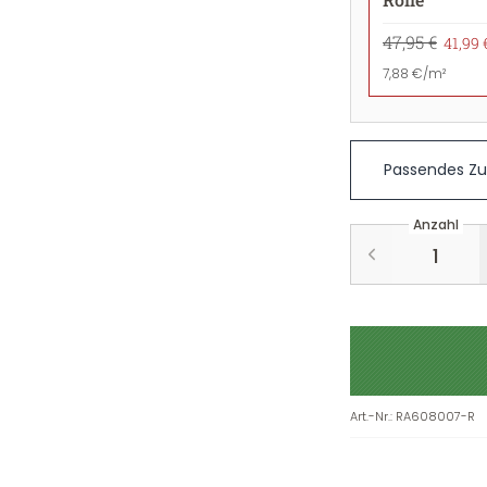
47,95 €
41,99 
7,88 €/m²
Passendes Z
Anzahl
Art.-Nr.
:
RA608007-R