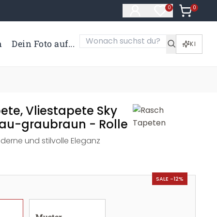
0
Artikel i
0
Artikel im Merk
n
Dein Foto auf...
KI
ete, Vliestapete Sky
au-graubraun - Rolle
derne und stilvolle Eleganz
SALE -12%
Muster