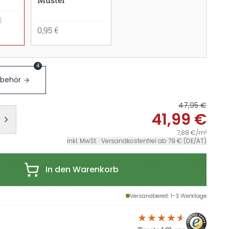
€
0,95 €
4
ubehör
47,95 €
41,99 €
7,88 €/m²
inkl. MwSt. · Versandkostenfrei ab 79 € (DE/AT)
In den Warenkorb
Versandbereit
: 1-3 Werktage