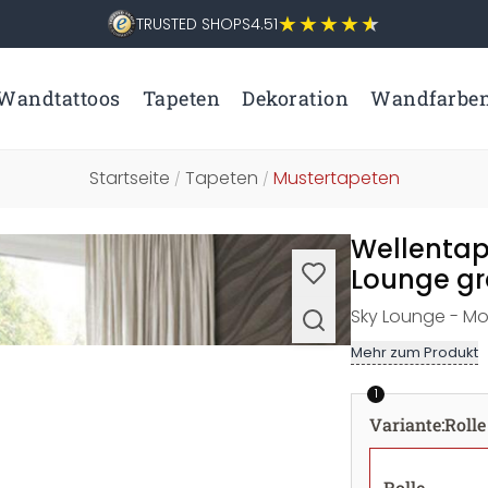
TRUSTED SHOPS
4.51
Wandtattoos
Tapeten
Dekoration
Wandfarbe
Startseite
Tapeten
Mustertapeten
/
/
Wellentap
Lounge gr
Sky Lounge - Mo
Mehr zum Produkt
1
Variante
:
Rolle
Rolle