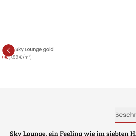
tapete Sky Lounge gold
99 €
(
7,88 €/m²
)
Besch
Sky Lounge, ein Feeling wie im siebten 