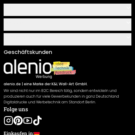
Hilfe
Kontakt
Service
Über uns
Gutscheine
Informationen
Fragen & Antworten
Klebe- und Montageanleitungen
AGB
Geschäftskunden
Material Übersicht
Impressum
Newsletter An-/Abmeldung
Versand & Zahlung
Sendungsverfolgung
Rücksendung
alenio.de
| eine Marke der K&L Wall-Art GmbH.
Wir sind nicht nur im B2C Bereich tätig, sondern entwickeln und
Widerrufsrecht
produzieren auch für viele Gewerbekunden in ganz Deutschland
Datenschutzerklärung
Digitaldrucke und Werbetechnik am Standort Berlin.
Folge uns
Gewährleistung
Leistungserklärung / CE-Zeichen
Cookie Einstellungen
Einkaufen in: