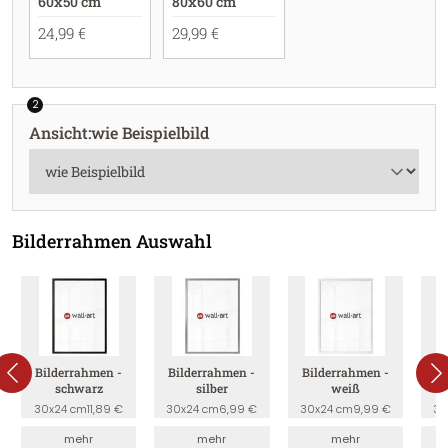
60x50 cm
80x60 cm
24,99 €
29,99 €
2
Ansicht
:
wie Beispielbild
Bilderrahmen Auswahl
Bilderrahmen -
Bilderrahmen -
Bilderrahmen -
B
schwarz
silber
weiß
30x24 cm
11,89 €
30x24 cm
6,99 €
30x24 cm
9,99 €
30
mehr
mehr
mehr