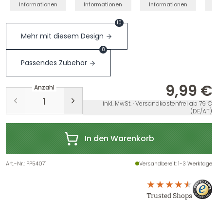
Informationen
Informationen
Informationen
I
10
Mehr mit diesem Design
8
Passendes Zubehör
9,99 €
Anzahl
inkl. MwSt. · Versandkostenfrei ab 79 €
(DE/AT)
In den Warenkorb
Art.-Nr.
:
PP54071
Versandbereit
: 1-3 Werktage
Trusted Shops