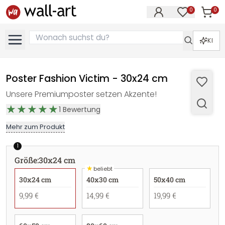
0
0
Artike
Artikel im M
KI
Poster Fashion Victim - 30x24 cm
Unsere Premiumposter setzen Akzente!
1
Bewertung
Mehr zum Produkt
1
Größe
:
30x24 cm
★
beliebt
30x24 cm
40x30 cm
50x40 cm
9,99 €
14,99 €
19,99 €