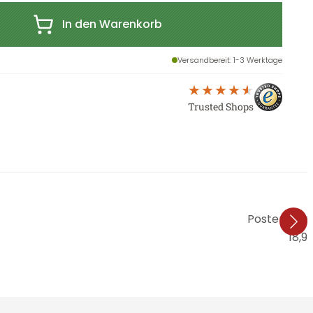
In den Warenkorb
Versandbereit
: 1-3 Werktage
Trusted Shops
Poster Holz 
18,9