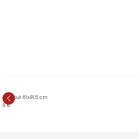
Keep out 61x91,5 cm
,99 €