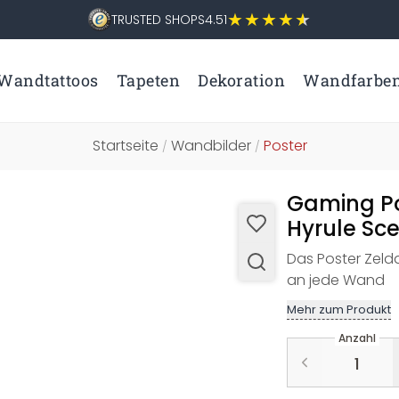
TRUSTED SHOPS
4.51
Wandtattoos
Tapeten
Dekoration
Wandfarbe
Startseite
Wandbilder
Poster
/
/
Gaming Pos
Hyrule Sc
Das Poster Zeld
an jede Wand
Mehr zum Produkt
Anzahl