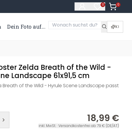
0
Artikel i
0
Artikel im Merk
n
Dein Foto auf...
KI
ter Zelda Breath of the Wild -
ene Landscape 61x91,5 cm
a Breath of the Wild - Hyrule Scene Landscape passt
18,99 €
inkl. MwSt. · Versandkostenfrei ab 79 € (DE/AT)