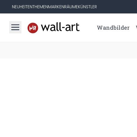
NEUHEITEN
THEMEN
MARKEN
RÄUME
KÜNSTLER
Wandbilder