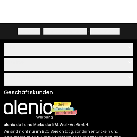
Impressum
·
Datenschutzerklärung
·
Widerrufsrecht
Hilfe
Kontakt
Service
Über uns
Gutscheine
Informationen
Fragen & Antworten
Klebe- und Montageanleitungen
AGB
Geschäftskunden
Material Übersicht
Impressum
Newsletter An-/Abmeldung
Versand & Zahlung
Sendungsverfolgung
Rücksendung
alenio.de
| eine Marke der K&L Wall-Art GmbH.
Wir sind nicht nur im B2C Bereich tätig, sondern entwickeln und
Widerrufsrecht