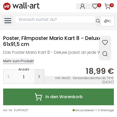
0
0
Artike
Artikel im M
KI
Poster, Filmposter Mario Kart 8 - Deluxe
61x91,5 cm
Das Poster Mario Kart 8 - Deluxe passt an jede Wand
Mehr zum Produkt
18,99 €
Anzahl
inkl. MwSt. · Versandkostenfrei ab 79 €
(DE/AT)
In den Warenkorb
Art.-Nr.
:
EUPP34217
Versandbereit
: 1-3 Werktage