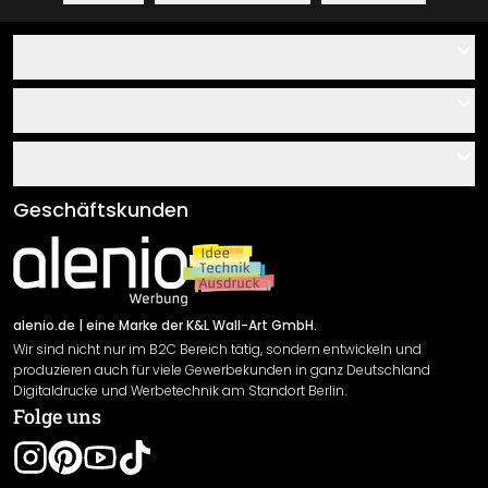
Hilfe
Kontakt
Service
Über uns
Gutscheine
Informationen
Fragen & Antworten
Klebe- und Montageanleitungen
AGB
Geschäftskunden
Material Übersicht
Impressum
Newsletter An-/Abmeldung
Versand & Zahlung
Sendungsverfolgung
Rücksendung
alenio.de
| eine Marke der K&L Wall-Art GmbH.
Wir sind nicht nur im B2C Bereich tätig, sondern entwickeln und
Widerrufsrecht
produzieren auch für viele Gewerbekunden in ganz Deutschland
Datenschutzerklärung
Digitaldrucke und Werbetechnik am Standort Berlin.
Folge uns
Gewährleistung
Leistungserklärung / CE-Zeichen