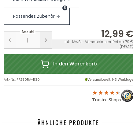
5
Passendes Zubehör
12,99 €
Anzahl
inkl. MwSt. · Versandkostenfrei ab 79 €
(DE/AT)
In den Warenkorb
Art.-Nr.
:
PP2505A-R30
Versandbereit
: 1-3 Werktage
Trusted Shops
ÄHNLICHE PRODUKTE