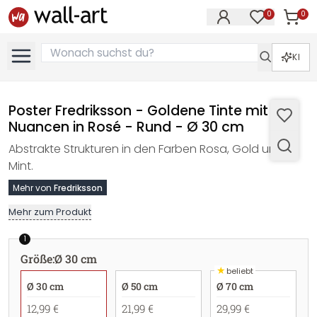
0
0
Artike
Artikel im M
KI
Poster Fredriksson - Goldene Tinte mit
Nuancen in Rosé - Rund - Ø 30 cm
Abstrakte Strukturen in den Farben Rosa, Gold und
Mint.
Mehr von
Fredriksson
Mehr zum Produkt
1
Größe
:
Ø 30 cm
★
beliebt
Ø 30 cm
Ø 50 cm
Ø 70 cm
12,99 €
21,99 €
29,99 €