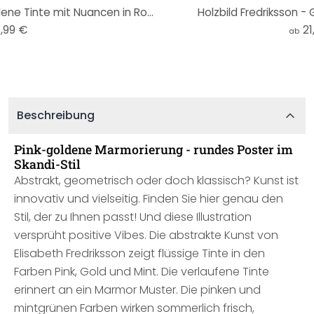
Fototapete Fredriksson - Goldene Tinte mit Nuancen in Rosé - Rund - Selbstklebend/Vlies
Holzbild Fredriksson -
,99 €
21
ab
Beschreibung
Pink-goldene Marmorierung - rundes Poster im
Skandi-Stil
Abstrakt, geometrisch oder doch klassisch? Kunst ist
innovativ und vielseitig. Finden Sie hier genau den
Stil, der zu Ihnen passt! Und diese Illustration
versprüht positive Vibes. Die abstrakte Kunst von
Elisabeth Fredriksson zeigt flüssige Tinte in den
Farben Pink, Gold und Mint. Die verlaufene Tinte
erinnert an ein Marmor Muster. Die pinken und
mintgrünen Farben wirken sommerlich frisch,