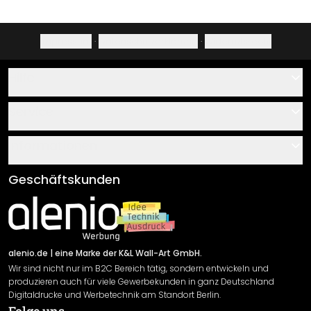
Impressum
·
Datenschutzerklärung
·
Widerrufsrecht
Hilfe
Kontakt
Service
Über uns
Gutscheine
Informationen
Fragen & Antworten
Klebe- und Montageanleitungen
AGB
Geschäftskunden
Material Übersicht
Impressum
Newsletter An-/Abmeldung
Versand & Zahlung
Sendungsverfolgung
Rücksendung
alenio.de
| eine Marke der K&L Wall-Art GmbH.
Wir sind nicht nur im B2C Bereich tätig, sondern entwickeln und
Widerrufsrecht
produzieren auch für viele Gewerbekunden in ganz Deutschland
Datenschutzerklärung
Digitaldrucke und Werbetechnik am Standort Berlin.