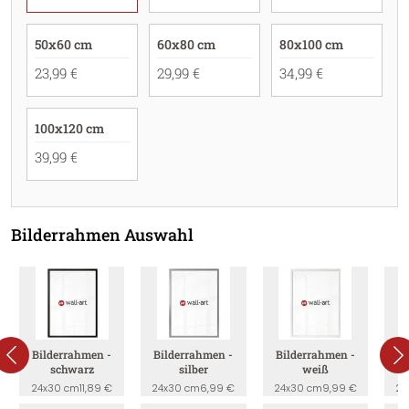
50x60 cm
60x80 cm
80x100 cm
23,99 €
29,99 €
34,99 €
100x120 cm
39,99 €
Bilderrahmen Auswahl
Bilderrahmen -
Bilderrahmen -
Bilderrahmen -
B
schwarz
silber
weiß
24x30 cm
11,89 €
24x30 cm
6,99 €
24x30 cm
9,99 €
24