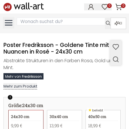
0
0
Artike
Artikel im M
KI
Poster Fredriksson - Goldene Tinte mit
Nuancen in Rosé - 24x30 cm
Abstrakte Strukturen in den Farben Rosa, Gold und
Mint.
Mehr von
Fredriksson
Mehr zum Produkt
1
Größe
:
24x30 cm
★
beliebt
24x30 cm
30x40 cm
40x50 cm
9,99 €
13,99 €
18,99 €