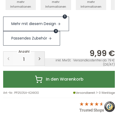
mehr
mehr
mehr
Informationen
Informationen
Informationen
I
11
Mehr mit diesem Design
8
Passendes Zubehör
9,99 €
Anzahl
inkl. MwSt. · Versandkostenfrei ab 79 €
(DE/AT)
In den Warenkorb
Art.-Nr.
:
PP2505A-K24X30
Versandbereit
: 1-3 Werktage
Trusted Shops