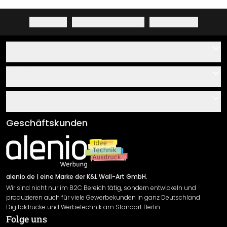
Impressum
·
Datenschutzerklärung
·
Widerrufsrecht
Hilfe
Kontakt
Service
Über uns
Gutscheine
Informationen
Fragen & Antworten
Klebe- und Montageanleitungen
AGB
Geschäftskunden
Material Übersicht
Impressum
Newsletter An-/Abmeldung
Versand & Zahlung
Sendungsverfolgung
Rücksendung
alenio.de
| eine Marke der K&L Wall-Art GmbH.
Wir sind nicht nur im B2C Bereich tätig, sondern entwickeln und
Widerrufsrecht
produzieren auch für viele Gewerbekunden in ganz Deutschland
Datenschutzerklärung
Digitaldrucke und Werbetechnik am Standort Berlin.
Folge uns
Gewährleistung