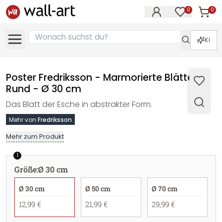
0
0
Artike
Artikel im M
KI
Poster Fredriksson - Marmorierte Blätter -
Rund - Ø 30 cm
Das Blatt der Esche in abstrakter Form.
Mehr von
Fredriksson
Mehr zum Produkt
1
Größe
:
Ø 30 cm
Ø 30 cm
Ø 50 cm
Ø 70 cm
12,99 €
21,99 €
29,99 €