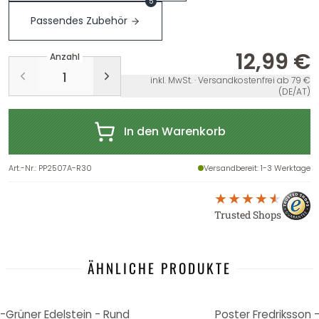
5
Passendes Zubehör
12,99 €
Anzahl
inkl. MwSt. · Versandkostenfrei ab 79 €
(DE/AT)
In den Warenkorb
Art.-Nr.
:
PP2507A-R30
Versandbereit
: 1-3 Werktage
Trusted Shops
ÄHNLICHE PRODUKTE
u-Grüner Edelstein - Rund
Poster Fredriksson -