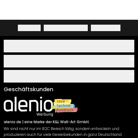
Impressum
·
Datenschutzerklärung
·
Widerrufsrecht
Hilfe
Kontakt
Service
Über uns
Gutscheine
Informationen
Fragen & Antworten
Klebe- und Montageanleitungen
AGB
Geschäftskunden
Material Übersicht
Impressum
Newsletter An-/Abmeldung
Versand & Zahlung
Sendungsverfolgung
Rücksendung
alenio.de
| eine Marke der K&L Wall-Art GmbH.
Wir sind nicht nur im B2C Bereich tätig, sondern entwickeln und
Widerrufsrecht
produzieren auch für viele Gewerbekunden in ganz Deutschland