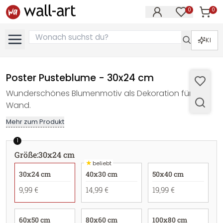
0
0
Artike
Artikel im M
KI
Poster Pusteblume - 30x24 cm
Wunderschönes Blumenmotiv als Dekoration für die
Wand.
Mehr zum Produkt
1
Größe
:
30x24 cm
★
beliebt
30x24 cm
40x30 cm
50x40 cm
9,99 €
14,99 €
19,99 €
60x50 cm
80x60 cm
100x80 cm