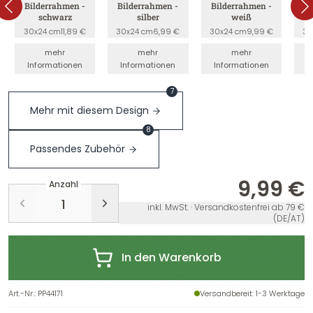
Bilderrahmen -
Bilderrahmen -
Bilderrahmen -
B
schwarz
silber
weiß
30x24 cm
11,89 €
30x24 cm
6,99 €
30x24 cm
9,99 €
30
mehr
mehr
mehr
Informationen
Informationen
Informationen
I
7
Mehr mit diesem Design
8
Passendes Zubehör
9,99 €
Anzahl
inkl. MwSt. · Versandkostenfrei ab 79 €
(DE/AT)
In den Warenkorb
Art.-Nr.
:
PP44171
Versandbereit
: 1-3 Werktage