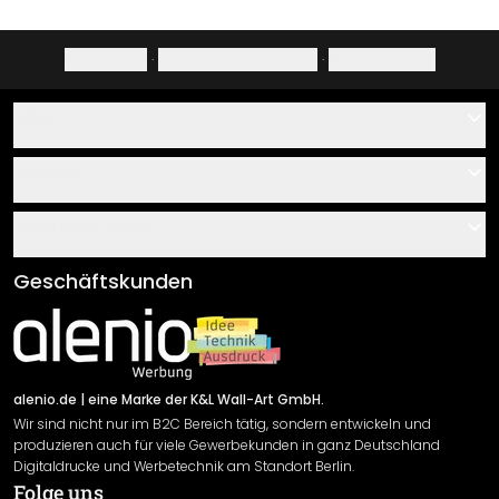
Impressum
·
Datenschutzerklärung
·
Widerrufsrecht
Hilfe
Kontakt
Service
Über uns
Gutscheine
Informationen
Fragen & Antworten
Klebe- und Montageanleitungen
AGB
Geschäftskunden
Material Übersicht
Impressum
Newsletter An-/Abmeldung
Versand & Zahlung
Sendungsverfolgung
Rücksendung
alenio.de
| eine Marke der K&L Wall-Art GmbH.
Wir sind nicht nur im B2C Bereich tätig, sondern entwickeln und
Widerrufsrecht
produzieren auch für viele Gewerbekunden in ganz Deutschland
Datenschutzerklärung
Digitaldrucke und Werbetechnik am Standort Berlin.
Folge uns