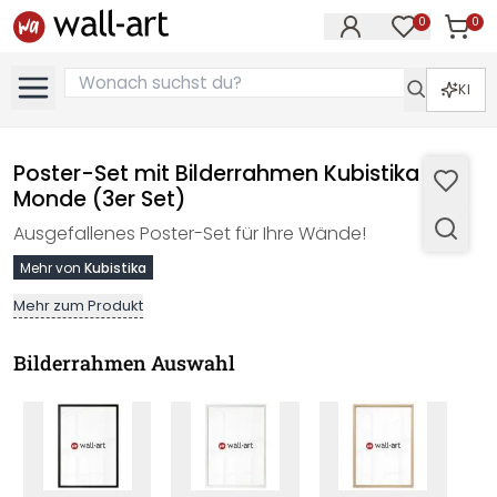
0
0
Artike
Artikel im M
KI
Poster-Set mit Bilderrahmen Kubistika -
Monde (3er Set)
Ausgefallenes Poster-Set für Ihre Wände!
Mehr von
Kubistika
Mehr zum Produkt
Bilderrahmen Auswahl