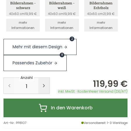
Bilderrahmen -
Bilderrahmen -
Bilderrahmen
schwarz
weiß
Echtholz
40x50 cm
19,99 €
40x50 cm
19,99 €
40x50 cm
21,99 €
mehr
mehr
mehr
Informationen
Informationen
Informationen
2
Mehr mit diesem Design
8
Passendes Zubehör
Anzahl
119,99 €
inkl. MwSt. · Kostenfreier Versand (DE/AT)
In den Warenkorb
Art.-Nr.
:
PP8107
Versandbereit
: 1-3 Werktage