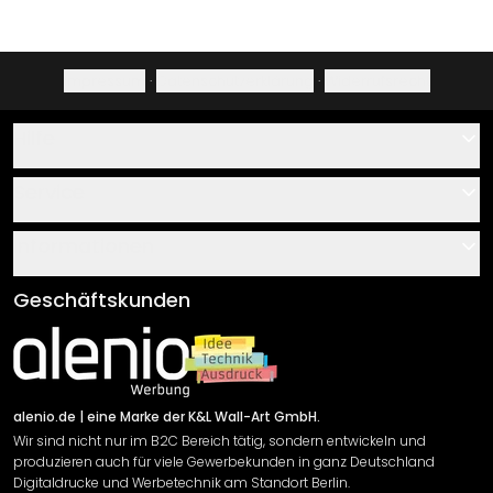
Impressum
·
Datenschutzerklärung
·
Widerrufsrecht
Hilfe
Kontakt
Service
Über uns
Gutscheine
Informationen
Fragen & Antworten
Klebe- und Montageanleitungen
AGB
Geschäftskunden
Material Übersicht
Impressum
Newsletter An-/Abmeldung
Versand & Zahlung
Sendungsverfolgung
Rücksendung
alenio.de
| eine Marke der K&L Wall-Art GmbH.
Wir sind nicht nur im B2C Bereich tätig, sondern entwickeln und
Widerrufsrecht
produzieren auch für viele Gewerbekunden in ganz Deutschland
Datenschutzerklärung
Digitaldrucke und Werbetechnik am Standort Berlin.