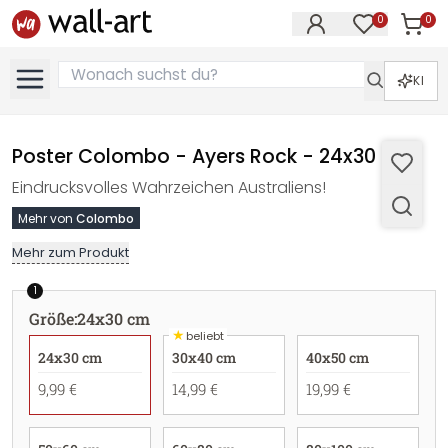
0
0
Artike
Artikel im M
KI
Poster Colombo - Ayers Rock - 24x30 cm
Eindrucksvolles Wahrzeichen Australiens!
Mehr von
Colombo
Mehr zum Produkt
1
Größe
:
24x30 cm
★
beliebt
24x30 cm
30x40 cm
40x50 cm
9,99 €
14,99 €
19,99 €