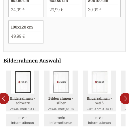
50x60 cm
60x80 cm
80x100 cm
24,99 €
29,99 €
39,99 €
100x120 cm
49,99 €
Bilderrahmen Auswahl
Bilderrahmen -
Bilderrahmen -
Bilderrahmen -
B
schwarz
silber
weiß
24x30 cm
11,89 €
24x30 cm
6,99 €
24x30 cm
9,99 €
24
mehr
mehr
mehr
Informationen
Informationen
Informationen
I