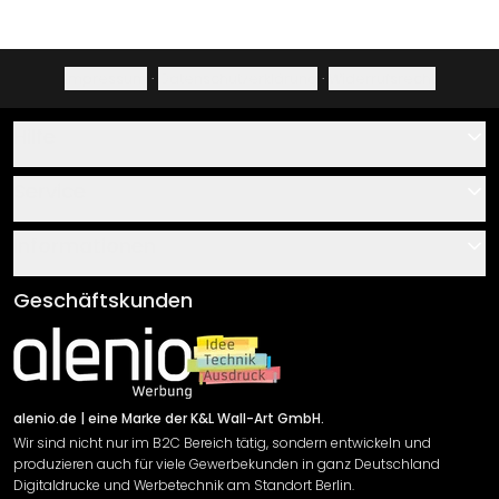
Impressum
·
Datenschutzerklärung
·
Widerrufsrecht
Hilfe
Kontakt
Service
Über uns
Gutscheine
Informationen
Fragen & Antworten
Klebe- und Montageanleitungen
AGB
Geschäftskunden
Material Übersicht
Impressum
Newsletter An-/Abmeldung
Versand & Zahlung
Sendungsverfolgung
Rücksendung
alenio.de
| eine Marke der K&L Wall-Art GmbH.
Wir sind nicht nur im B2C Bereich tätig, sondern entwickeln und
Widerrufsrecht
produzieren auch für viele Gewerbekunden in ganz Deutschland
Datenschutzerklärung
Digitaldrucke und Werbetechnik am Standort Berlin.