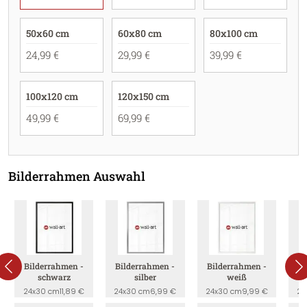
50x60 cm
60x80 cm
80x100 cm
24,99 €
29,99 €
39,99 €
100x120 cm
120x150 cm
49,99 €
69,99 €
Bilderrahmen Auswahl
Bilderrahmen -
Bilderrahmen -
Bilderrahmen -
B
schwarz
silber
weiß
24x30 cm
11,89 €
24x30 cm
6,99 €
24x30 cm
9,99 €
24