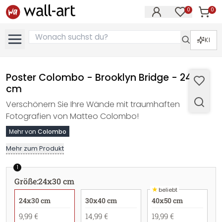
0
0
Artike
Artikel im M
KI
Poster Colombo - Brooklyn Bridge - 24x30
cm
Verschönern Sie Ihre Wände mit traumhaften
Fotografien von Matteo Colombo!
Mehr von
Colombo
Mehr zum Produkt
1
Größe
:
24x30 cm
★
beliebt
24x30 cm
30x40 cm
40x50 cm
9,99 €
14,99 €
19,99 €