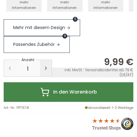
mehr
mehr
mehr
Informationen
Informationen
Informationen
I
5
Mehr mit diesem Design
8
Passendes Zubehör
9,99 €
Anzahl
inkl. MwSt. · Versandkostenfrei ab 79 €
(DE/AT)
In den Warenkorb
Art.-Nr.
:
PP76741
Versandbereit
: 1-3 Werktage
Trusted Shops