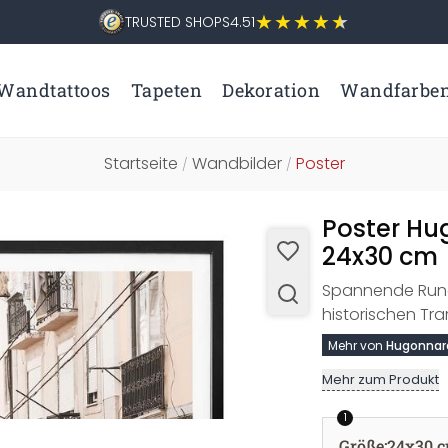
TRUSTED SHOPS
4.51
Wandtattoos
Tapeten
Dekoration
Wandfarbe
Startseite
Wandbilder
Poster
/
/
Poster Hu
24x30 cm
Spannende Rundf
historischen Tra
Mehr von
Hugonnar
Mehr zum Produkt
1
Größe
:
24x30 