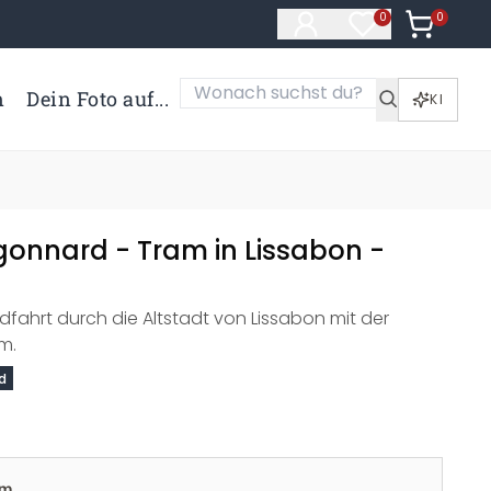
0
Artikel i
0
Artikel im Merk
n
Dein Foto auf...
KI
gonnard - Tram in Lissabon -
ahrt durch die Altstadt von Lissabon mit der
m.
d
cm