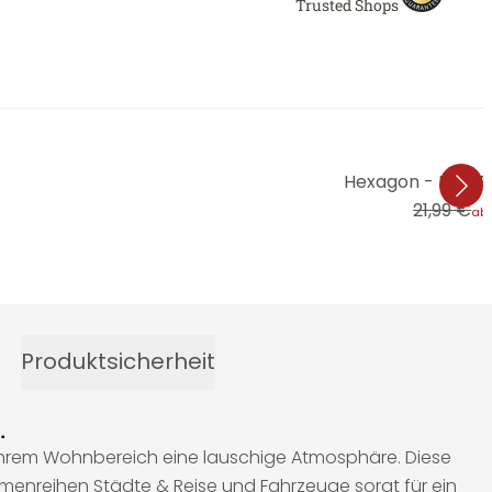
Trusted Shops
Hexagon - Holz Ri
21,99 €
ab
Produktsicherheit
.
e Ihrem Wohnbereich eine lauschige Atmosphäre. Diese
emenreihen Städte & Reise und Fahrzeuge sorgt für ein