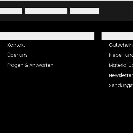
Impressum
·
Datenschutzerklärung
·
Widerrufsrecht
Hilfe
Service
Kontakt
Gutschein
Über uns
Klebe- un
Fragen & Antworten
Material Ü
Newslette
Sendungs