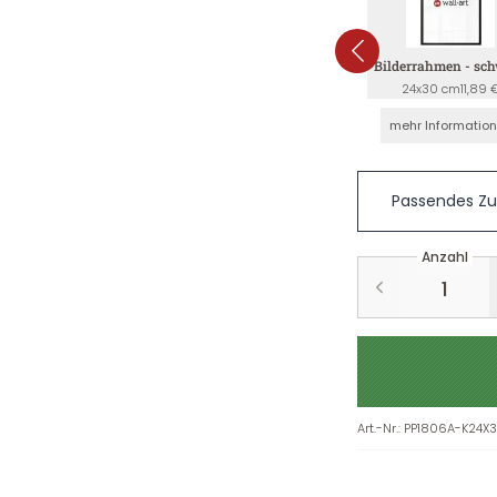
Bilderrahmen - sc
24x30 cm
11,89 
mehr Informatio
Passendes Z
Anzahl
Art.-Nr.
:
PP1806A-K24X