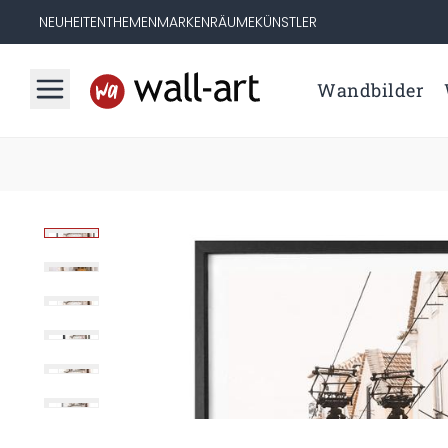
NEUHEITEN
THEMEN
MARKEN
RÄUME
KÜNSTLER
Wandbilder