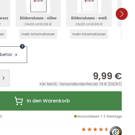
hwarz
Bilderrahmen - silber
Bilderrahmen - weiß
Bilderr
€
24x30 cm
6,99 €
24x30 cm
9,99 €
24x3
nen
mehr Informationen
mehr Informationen
mehr I
8
ubehör
9,99 €
inkl. MwSt. · Versandkostenfrei ab 79 € (DE/AT)
In den Warenkorb
30
Versandbereit
: 1-3 Werktage