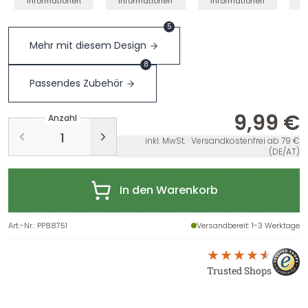
Informationen
Informationen
Informationen
I
5
Mehr mit diesem Design
8
Passendes Zubehör
9,99 €
Anzahl
inkl. MwSt. · Versandkostenfrei ab 79 €
(DE/AT)
In den Warenkorb
Art.-Nr.
:
PP88751
Versandbereit
: 1-3 Werktage
Trusted Shops