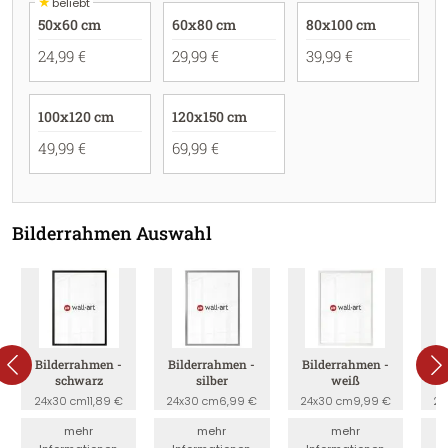
★
beliebt
50x60 cm
60x80 cm
80x100 cm
24,99 €
29,99 €
39,99 €
100x120 cm
120x150 cm
49,99 €
69,99 €
Bilderrahmen Auswahl
Bilderrahmen -
Bilderrahmen -
Bilderrahmen -
B
schwarz
silber
weiß
24x30 cm
11,89 €
24x30 cm
6,99 €
24x30 cm
9,99 €
24
mehr
mehr
mehr