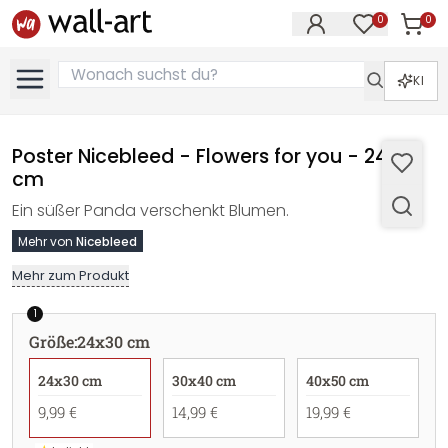
0
0
Artike
Artikel im M
KI
Poster Nicebleed - Flowers for you - 24x30
cm
Ein süßer Panda verschenkt Blumen.
Mehr von
Nicebleed
Mehr zum Produkt
1
Größe
:
24x30 cm
24x30 cm
30x40 cm
40x50 cm
9,99 €
14,99 €
19,99 €