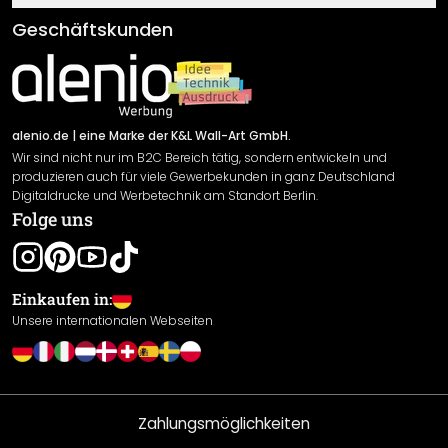
Klebe- und Montageanleitungen
AGB
Geschäftskunden
Material Übersicht
Impressum
Newsletter An-/Abmeldung
Versand & Zahlung
Sendungsverfolgung
Rücksendung
alenio.de
| eine Marke der K&L Wall-Art GmbH.
Wir sind nicht nur im B2C Bereich tätig, sondern entwickeln und
Widerrufsrecht
produzieren auch für viele Gewerbekunden in ganz Deutschland
Datenschutzerklärung
Digitaldrucke und Werbetechnik am Standort Berlin.
Folge uns
Gewährleistung
Leistungserklärung / CE-Zeichen
Cookie Einstellungen
Einkaufen in:
Unsere internationalen Webseiten
Zahlungsmöglichkeiten