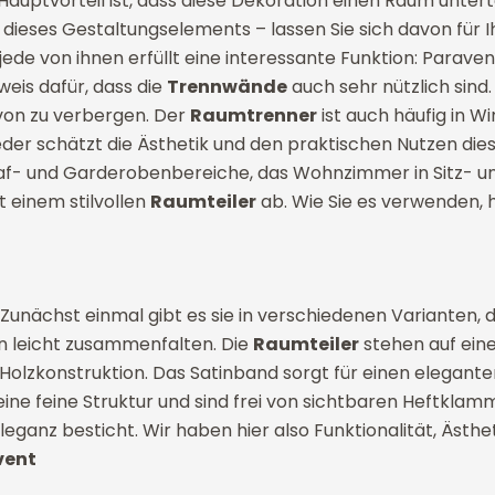
r Hauptvorteil ist, dass diese Dekoration einen Raum unte
e dieses Gestaltungselements – lassen Sie sich davon für I
ede von ihnen erfüllt eine interessante Funktion: Paraven
weis dafür, dass die
Trennwände
auch sehr nützlich sind
avon zu verbergen. Der
Raumtrenner
ist auch häufig in W
Jeder schätzt die Ästhetik und den praktischen Nutzen die
laf- und Garderobenbereiche, das Wohnzimmer in Sitz- u
 einem stilvollen
Raumteiler
ab. Wie Sie es verwenden, h
 Zunächst einmal gibt es sie in verschiedenen Varianten, d
on leicht zusammenfalten. Die
Raumteiler
stehen auf ein
Holzkonstruktion. Das Satinband sorgt für einen elegante
 eine feine Struktur und sind frei von sichtbaren Heftklam
leganz besticht. Wir haben hier also Funktionalität, Ästh
vent