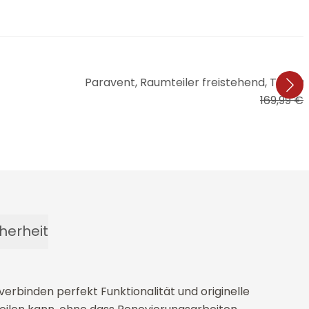
Paravent, Raumteiler freistehend, Trennw
169,99 €
1
herheit
erbinden perfekt Funktionalität und originelle