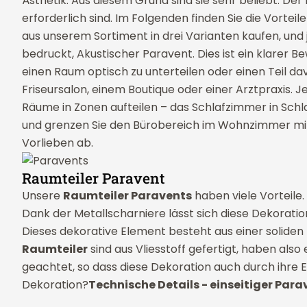
Ästhetik. Aus diesem Grund sind sie sehr beliebt. De
erforderlich sind. Im Folgenden finden Sie die Vorteil
aus unserem Sortiment in drei Varianten kaufen, und j
bedruckt, Akustischer Paravent. Dies ist ein klarer Be
einen Raum optisch zu unterteilen oder einen Teil d
Friseursalon, einem Boutique oder einer Arztpraxis. 
Räume in Zonen aufteilen – das Schlafzimmer in Sch
und grenzen Sie den Bürobereich im Wohnzimmer mit
Vorlieben ab.
Raumteiler Paravent
Unsere
Raumteiler Paravents
haben viele Vorteile.
Dank der Metallscharniere lässt sich diese Dekorati
Dieses dekorative Element besteht aus einer soliden 
Raumteiler
sind aus Vliesstoff gefertigt, haben also
geachtet, so dass diese Dekoration auch durch ihre E
Dekoration?
Technische Details - einseitiger Para