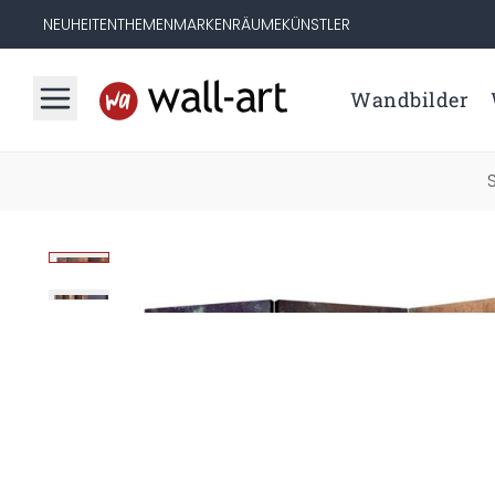
NEUHEITEN
THEMEN
MARKEN
RÄUME
KÜNSTLER
Wandbilder