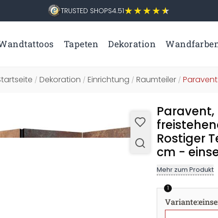
TRUSTED SHOPS
4.51
Wandtattoos
Tapeten
Dekoration
Wandfarbe
Startseite
Dekoration
Einrichtung
Raumteiler
Paravent
/
/
/
/
Paravent,
freistehe
Rostiger Te
cm - einse
Mehr zum Produkt
1
Variante
:
einse