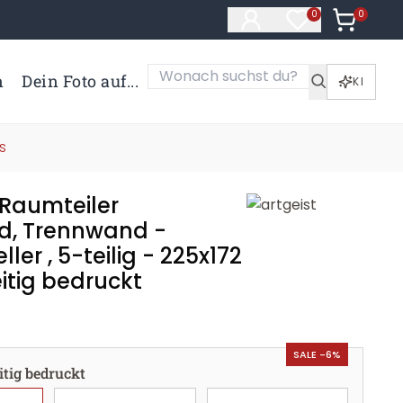
0
Artikel i
0
Artikel im Merk
n
Dein Foto auf...
KI
s
 Raumteiler
nd, Trennwand -
ller , 5-teilig - 225x172
itig bedruckt
SALE -6%
itig bedruckt