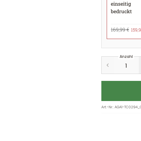
einseitig
bedruckt
169,99 €
159,9
Anzahl
Art.-Nr.
:
AGA1-TC0294_