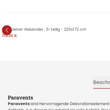
d - Kleiner Reisender , 5-teilig - 225x172 cm
 €
159,99 €
Besch
Paravents
Paravents
sind hervorragende Dekorationselemente, d