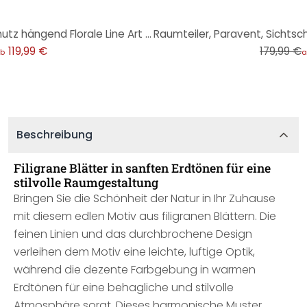
-33%
Raumteiler, Paravent, Sichtschutz hängend Florale Line Art - Blätter
119,99 €
179,99 €
b
a
Beschreibung
Filigrane Blätter in sanften Erdtönen für eine
stilvolle Raumgestaltung
Bringen Sie die Schönheit der Natur in Ihr Zuhause
mit diesem edlen Motiv aus filigranen Blättern. Die
feinen Linien und das durchbrochene Design
verleihen dem Motiv eine leichte, luftige Optik,
während die dezente Farbgebung in warmen
Erdtönen für eine behagliche und stilvolle
Atmosphäre sorgt. Dieses harmonische Muster