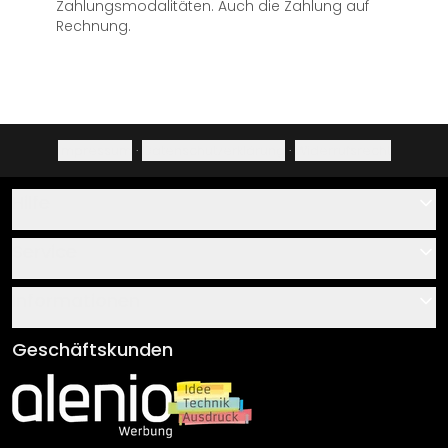
Zahlungsmodalitäten. Auch die Zahlung auf
Rechnung.
Impressum
·
Datenschutzerklärung
·
Widerrufsrecht
Hilfe
Kontakt
Service
Über uns
Gutscheine
Informationen
Fragen & Antworten
Klebe- und Montageanleitungen
AGB
Geschäftskunden
Material Übersicht
Impressum
Newsletter An-/Abmeldung
Versand & Zahlung
Sendungsverfolgung
Rücksendung