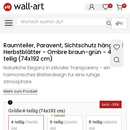
0
0
Artike
Artikel im M
KI
Raumteiler, Paravent, Sichtschutz hängend
Herbstblätter - Ombre braun-grün - 4-
teilig (74x192 cm)
Natürliche Eleganz in stilvoller Transparenz – ein
harmonisches Blätterdesign für eine ruhige
Atmosphäre.
Mehr zum Produkt
1
SALE -33%
Größe
:
4-teilig (74x192 cm)
★
beliebt
4-teilig
6-teilig
8-teilig
(74x192
(111x192
(149x192
cm)
cm)
cm)