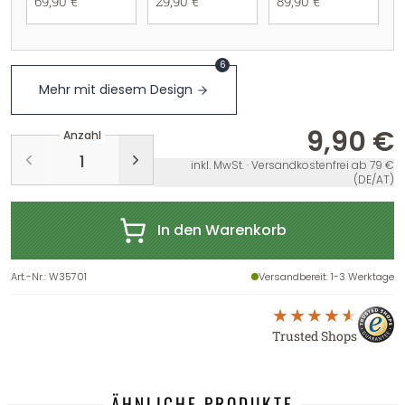
69,90 €
29,90 €
89,90 €
6
Mehr mit diesem Design
9,90 €
Anzahl
inkl. MwSt. · Versandkostenfrei ab 79 €
(DE/AT)
In den Warenkorb
Art.-Nr.
:
W35701
Versandbereit
: 1-3 Werktage
Trusted Shops
ÄHNLICHE PRODUKTE