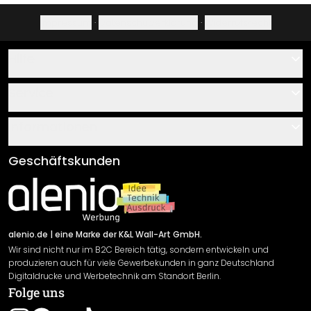
Impressum
·
Datenschutzerklärung
·
Widerrufsrecht
Hilfe
Kontakt
Service
Über uns
Gutscheine
Informationen
Fragen & Antworten
Klebe- und Montageanleitungen
AGB
Geschäftskunden
Material Übersicht
Impressum
Newsletter An-/Abmeldung
Versand & Zahlung
Sendungsverfolgung
Rücksendung
alenio.de
| eine Marke der K&L Wall-Art GmbH.
Wir sind nicht nur im B2C Bereich tätig, sondern entwickeln und
Widerrufsrecht
produzieren auch für viele Gewerbekunden in ganz Deutschland
Datenschutzerklärung
Digitaldrucke und Werbetechnik am Standort Berlin.
Folge uns
Gewährleistung