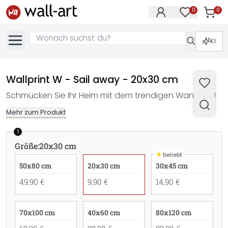
0
0
Artike
Artikel im M
KI
Wallprint W - Sail away - 20x30 cm
Schmücken Sie Ihr Heim mit dem trendigen Wandbild!
Mehr zum Produkt
1
Größe
:
20x30 cm
★
beliebt
50x80 cm
20x30 cm
30x45 cm
49,90 €
9,90 €
14,90 €
70x100 cm
40x60 cm
80x120 cm