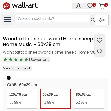
0
0
Artike
Artikel im M
KI
Wandtattoo sheepworld Home sheep
Home Music - 60x39 cm
Wandtattoo sheepworld Home sheep Home Music
1
Bewertung
Mehr zum Produkt
1
Größe
:
60x39 cm
120x79 cm
60x39 cm
80x52 cm
85,99 €
41,99 €
52,99 €