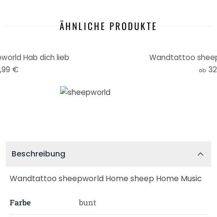
ÄHNLICHE PRODUKTE
orld Hab dich lieb
Wandtattoo sheepw
,99 €
32
ab
Beschreibung
Wandtattoo sheepworld Home sheep Home Music
Farbe
bunt