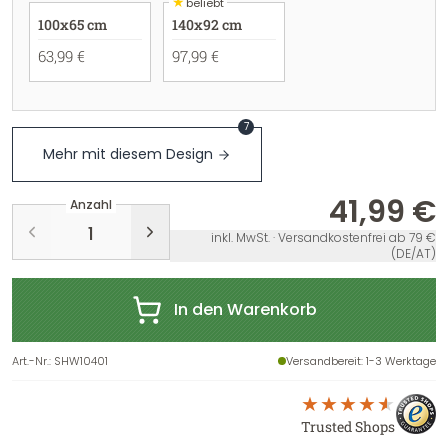
★
beliebt
100x65 cm
140x92 cm
63,99 €
97,99 €
7
Mehr mit diesem Design
41,99 €
Anzahl
inkl. MwSt. · Versandkostenfrei ab 79 €
(DE/AT)
In den Warenkorb
Art.-Nr.
:
SHW10401
Versandbereit
: 1-3 Werktage
Trusted Shops