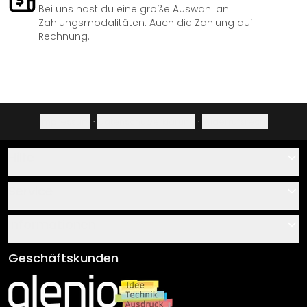
Bei uns hast du eine große Auswahl an
Zahlungsmodalitäten. Auch die Zahlung auf
Rechnung.
Impressum
·
Datenschutzerklärung
·
Widerrufsrecht
Hilfe
Kontakt
Service
Über uns
Gutscheine
Informationen
Fragen & Antworten
Klebe- und Montageanleitungen
AGB
Geschäftskunden
Material Übersicht
Impressum
Newsletter An-/Abmeldung
Versand & Zahlung