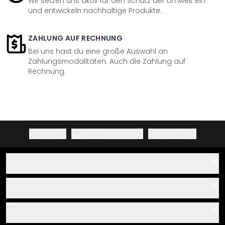
Wir setzen uns aktiv für den Schutz der Umwelt ein
und entwickeln nachhaltige Produkte.
ZAHLUNG AUF RECHNUNG
Bei uns hast du eine große Auswahl an
Zahlungsmodalitäten. Auch die Zahlung auf
Rechnung.
Impressum
·
Datenschutzerklärung
·
Widerrufsrecht
Hilfe
Kontakt
Service
Über uns
Gutscheine
Informationen
Fragen & Antworten
Klebe- und Montageanleitungen