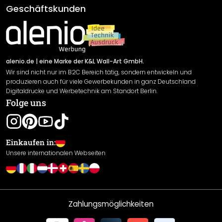
AGB
Geschäftskunden
Material Übersicht
Impressum
Newsletter An-/Abmeldung
Versand & Zahlung
Sendungsverfolgung
Rücksendung
alenio.de
| eine Marke der K&L Wall-Art GmbH.
Wir sind nicht nur im B2C Bereich tätig, sondern entwickeln und
Widerrufsrecht
produzieren auch für viele Gewerbekunden in ganz Deutschland
Datenschutzerklärung
Digitaldrucke und Werbetechnik am Standort Berlin.
Folge uns
Gewährleistung
Leistungserklärung / CE-Zeichen
Cookie Einstellungen
Einkaufen in:
Unsere internationalen Webseiten
Zahlungsmöglichkeiten