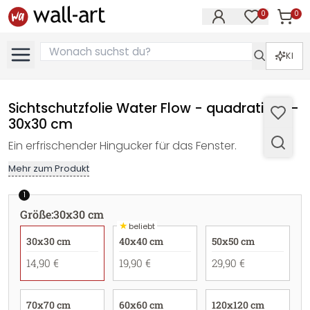
0
0
Artike
Artikel im M
KI
Sichtschutzfolie Water Flow - quadratisch -
30x30 cm
Ein erfrischender Hingucker für das Fenster.
Mehr zum Produkt
1
Größe
:
30x30 cm
★
beliebt
30x30 cm
40x40 cm
50x50 cm
14,90 €
19,90 €
29,90 €
70x70 cm
60x60 cm
120x120 cm