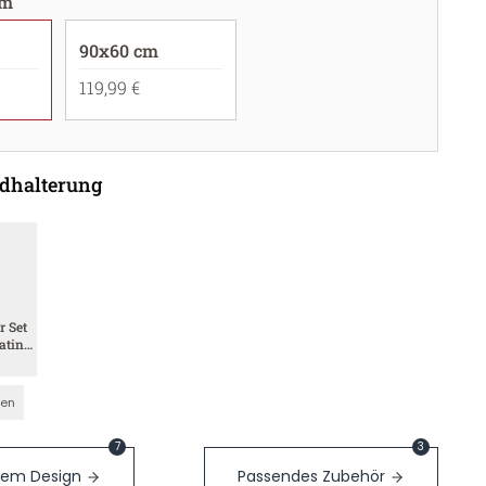
cm
90x60 cm
119,99 €
dhalterung
r Set
atin
nen
7
3
sem Design
Passendes Zubehör