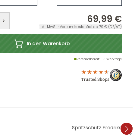
69,99 €
inkl. MwSt. · Versandkostenfrei ab 79 € (DE/AT)
In den Warenkorb
Versandbereit
: 1-3 Werktage
Trusted Shops
Spritzschutz Fredriksson 