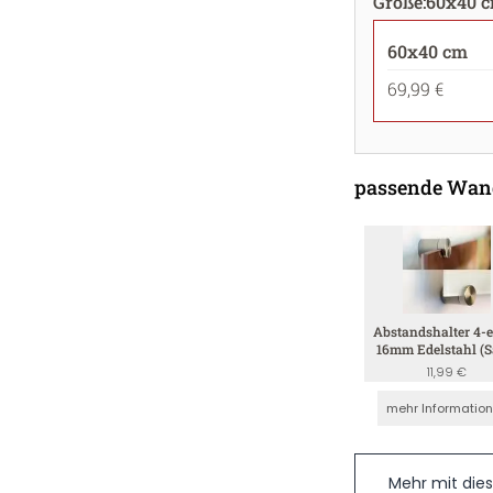
Größe
:
60x40 
60x40 cm
69,99 €
passende Wan
Abstandshalter 4-e
16mm Edelstahl (S
4mm)
11,99 €
mehr Informatio
Mehr mit die