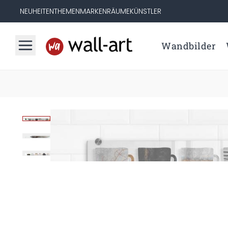
NEUHEITEN
THEMEN
MARKEN
RÄUME
KÜNSTLER
Wandbilder