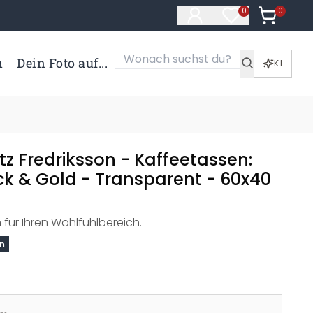
0
Artikel i
0
Artikel im Merk
n
Dein Foto auf...
KI
tz Fredriksson - Kaffeetassen:
ck & Gold - Transparent - 60x40
 für Ihren Wohlfühlbereich.
on