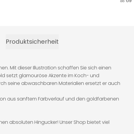
69,
ab
Produktsicherheit
Mit dieser Illustration schaffen Sie sich einen
ld setzt glamouröse Akzente im Koch- und
urch seine abwaschbaren Materialien ersetzt er auch
ation aus sanftem Farbverlauf und den goldfarbenen
inen absoluten Hingucker! Unser Shop bietet viel