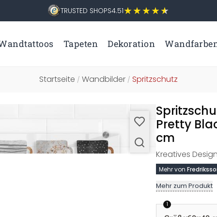
TRUSTED SHOPS
4.51
Wandtattoos
Tapeten
Dekoration
Wandfarbe
Startseite
Wandbilder
Spritzschutz
/
/
Spritzschu
Pretty Bla
cm
Kreatives Design
Mehr von
Fredrikss
Mehr zum Produkt
1