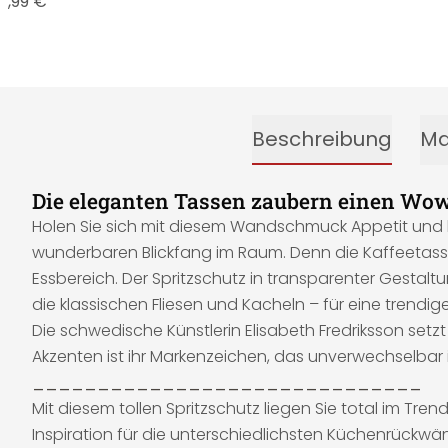
9,99 €
Beschreibung
Ma
Die eleganten Tassen zaubern einen Wo
Holen Sie sich mit diesem Wandschmuck Appetit und kr
wunderbaren Blickfang im Raum. Denn die Kaffeetas
Essbereich. Der Spritzschutz in transparenter Gestal
die klassischen Fliesen und Kacheln – für eine trendig
Die schwedische Künstlerin Elisabeth Fredriksson set
Akzenten ist ihr Markenzeichen, das unverwechselbar i
______________________________
Mit diesem tollen Spritzschutz liegen Sie total im Tre
Inspiration für die unterschiedlichsten Küchenrückwä