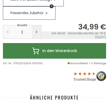
4
Passendes Zubehör
34,99 €
Anzahl
inkl. MwSt. · Versandkostenfrei ab 79 €
(DE/AT)
In den Warenkorb
Art.-Nr.
:
ST1X2676959-P30X90
Versandbereit
: 1-3 Werktage
Trusted Shops
ÄHNLICHE PRODUKTE