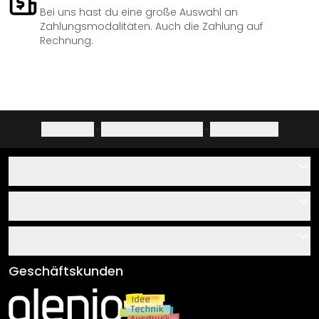
Bei uns hast du eine große Auswahl an
Zahlungsmodalitäten. Auch die Zahlung auf
Rechnung.
Impressum
·
Datenschutzerklärung
·
Widerrufsrecht
Hilfe
Kontakt
Service
Über uns
Gutscheine
Informationen
Fragen & Antworten
Klebe- und Montageanleitungen
AGB
Geschäftskunden
Material Übersicht
Impressum
Newsletter An-/Abmeldung
Versand & Zahlung