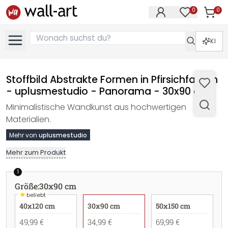
0
0
Artike
Artikel im M
KI
Stoffbild Abstrakte Formen in Pfirsichfarben
- uplusmestudio - Panorama - 30x90 cm
Minimalistische Wandkunst aus hochwertigen
Materialien.
Mehr von
uplusmestudio
Mehr zum Produkt
1
Größe
:
30x90 cm
★
beliebt
40x120 cm
30x90 cm
50x150 cm
49,99 €
34,99 €
69,99 €