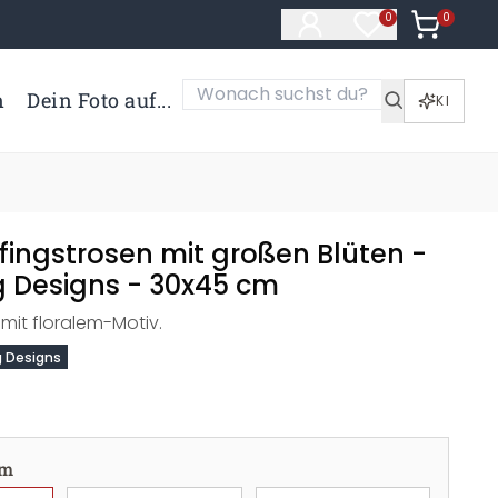
0
Artikel i
0
Artikel im Merk
n
Dein Foto auf...
KI
Pfingstrosen mit großen Blüten -
 Designs - 30x45 cm
mit floralem-Motiv.
 Designs
cm