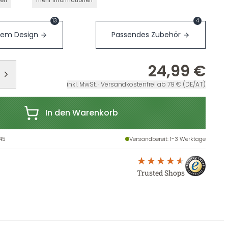
nen
mehr Informationen
13
4
sem Design
Passendes Zubehör
24,99 €
inkl. MwSt. · Versandkostenfrei ab 79 € (DE/AT)
In den Warenkorb
45
Versandbereit
: 1-3 Werktage
Trusted Shops