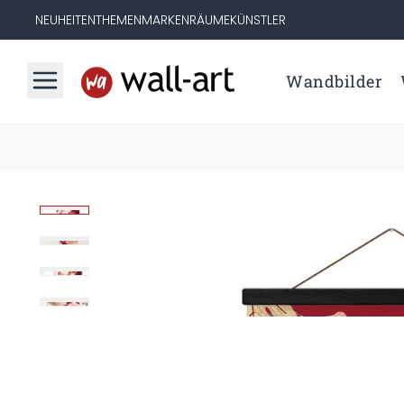
NEUHEITEN
THEMEN
MARKEN
RÄUME
KÜNSTLER
Wandbilder