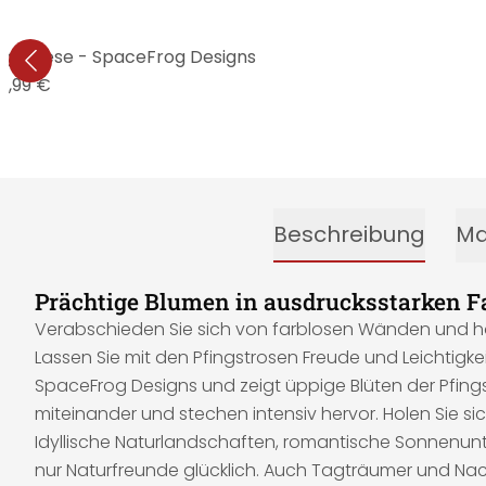
ingswiese - SpaceFrog Designs
4,99 €
Beschreibung
Ma
Prächtige Blumen in ausdrucksstarken F
Verabschieden Sie sich von farblosen Wänden und hol
Lassen Sie mit den Pfingstrosen Freude und Leichtigkei
SpaceFrog Designs und zeigt üppige Blüten der Pfing
miteinander und stechen intensiv hervor. Holen Sie s
Idyllische Naturlandschaften, romantische Sonnenun
nur Naturfreunde glücklich. Auch Tagträumer und Na