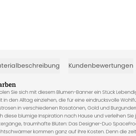
terialbeschreibung
Kundenbewertungen
arben
en Sie sich mit diesem Blumen-Banner ein Stück Lebendigk
t in den Alltag einziehen, die für eine eindrucksvolle Woh
strosen in verschiedenen Rosatönen, Gold und Burgunder
ich diese blumige Inspiration nach Hause und verleihen Si
tergänge, traumhafte Blüten: Das Designer-Duo SpaceFrog
chtschwärmer kommen ganz auf ihre Kosten. Denn die zei