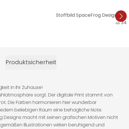
Stoffbild SpaceFrog Designs -
34,
ab
Produktsicherheit
eit in Ihr Zuhause!
lfühlatmosphäre sorgt. Der digitale Print stammt von
rot. Die Farben harmonieren hier wunderbar
e jedem beliebigen Raum eine behagliche Note.
 Designs macht mit seinen grafischen Motiven nicht
tgemäßen Illustrationen wirken beruhigend und