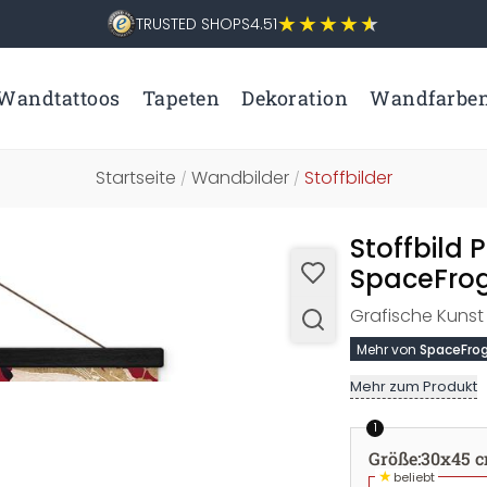
TRUSTED SHOPS
4.51
Wandtattoos
Tapeten
Dekoration
Wandfarbe
Startseite
Wandbilder
Stoffbilder
/
/
Stoffbild 
SpaceFrog
Grafische Kunst 
Mehr von
SpaceFrog
Mehr zum Produkt
1
Größe
:
30x45 
★
beliebt