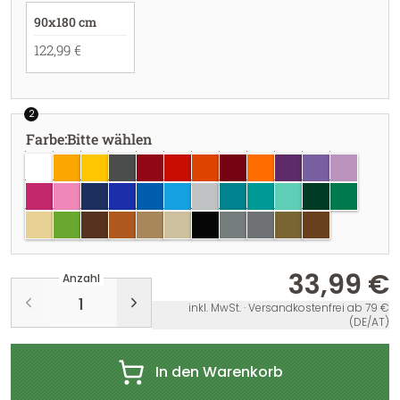
90x180 cm
122,99 €
2
Farbe
:
Bitte wählen
weiss
goldgelb
gelb
dunkelgrau
dunkelrot
rot
hellrot
burgundy
pastellorange
violett
lavendel
flieder
pink
hellrosa
dunkelblau
brillantblau
azurblau
hellblau
hellgrau
türkisblau
türkis
mint
dunkelgrün
grün
creme
lindgrün
braun
haselnuss
hellbraun
beige
schwarz
grau
silber
gold
kupfer
33,99 €
Anzahl
inkl. MwSt. · Versandkostenfrei ab 79 €
(DE/AT)
In den Warenkorb