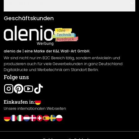
Gutscheine
Informationen
Fragen & Antworten
Klebe- und Montageanleitungen
AGB
Geschäftskunden
Material Übersicht
Impressum
Newsletter An-/Abmeldung
Versand & Zahlung
Sendungsverfolgung
Rücksendung
alenio.de
| eine Marke der K&L Wall-Art GmbH.
Wir sind nicht nur im B2C Bereich tätig, sondern entwickeln und
Widerrufsrecht
produzieren auch für viele Gewerbekunden in ganz Deutschland
Datenschutzerklärung
Digitaldrucke und Werbetechnik am Standort Berlin.
Folge uns
Gewährleistung
Leistungserklärung / CE-Zeichen
Cookie Einstellungen
Einkaufen in:
Unsere internationalen Webseiten