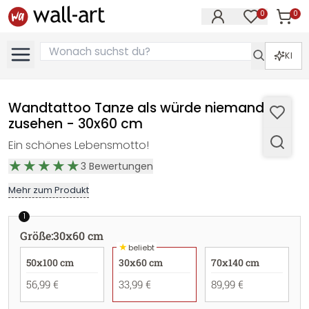
0
0
Artike
Artikel im M
KI
Wandtattoo Tanze als würde niemand
zusehen - 30x60 cm
Ein schönes Lebensmotto!
3
Bewertungen
Mehr zum Produkt
1
Größe
:
30x60 cm
★
beliebt
50x100 cm
30x60 cm
70x140 cm
56,99 €
33,99 €
89,99 €