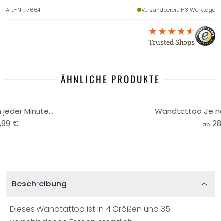
Art.-Nr.
:
76641
Versandbereit
: 1-3 Werktage
Trusted Shops
ÄHNLICHE PRODUKTE
jeder Minute...
Wandtattoo Je ne s
,99 €
28
ab
Beschreibung
Dieses Wandtattoo ist in 4 Größen und 35